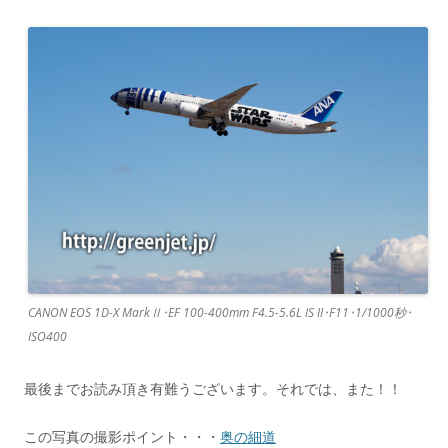
CANON EOS 1D-X MarkⅡ･EF 100-400mm F4.5-5.6L IS II･F11･1/1000秒･
ISO400
最後までお読み頂き有難うございます。それでは、また！！
この写真の撮影ポイント・・・
奥の細道