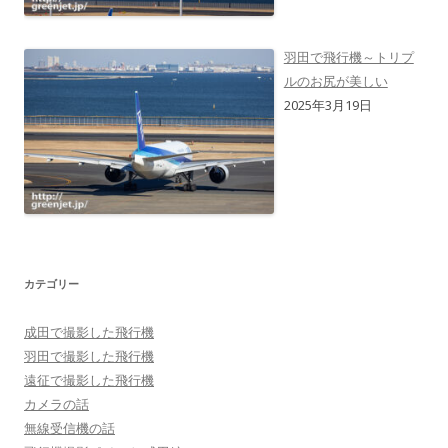
羽田で飛行機～トリプ
ルのお尻が美しい
2025年3月19日
カテゴリー
成田で撮影した飛行機
羽田で撮影した飛行機
遠征で撮影した飛行機
カメラの話
無線受信機の話