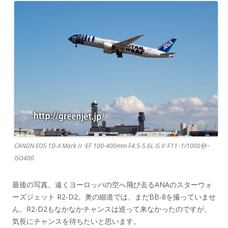
CANON EOS 1D-X MarkⅡ･EF 100-400mm F4.5-5.6L IS II･F11･1/1000秒･
ISO400
最後の写真。遠くヨーロッパの空へ飛び去るANAのスターウォ
ーズジェット R2-D2。奥の細道では、まだBB-8を撮っていませ
ん。R2-D2もなかなかチャンスは巡って来なかったのですが、
気長にチャンスを待ちたいと思います。