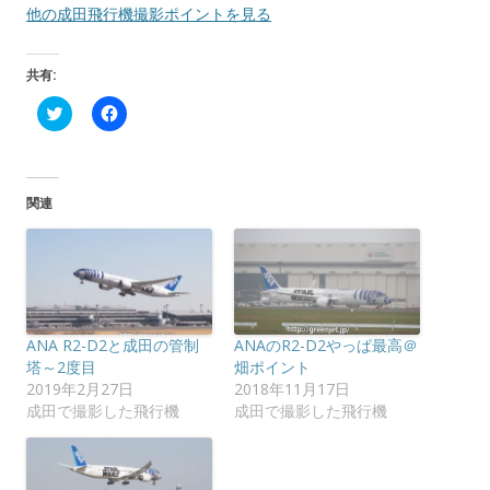
他の成田飛行機撮影ポイントを見る
共有:
ク
F
リ
a
ッ
c
ク
e
し
b
て
o
T
o
関連
w
k
i
で
t
共
t
有
e
す
r
る
で
に
共
は
有
ク
(
リ
ANA R2-D2と成田の管制
ANAのR2-D2やっぱ最高＠
新
ッ
し
ク
塔～2度目
畑ポイント
い
し
2019年2月27日
2018年11月17日
ウ
て
ィ
く
成田で撮影した飛行機
成田で撮影した飛行機
ン
だ
ド
さ
ウ
い
で
(
開
新