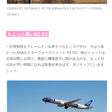
CANON EOS 1D-X MarkⅡ･EF 100-400mm F4.5-5.6L IS II･F11･1/1000秒･
ISO400ｓ
ちょっと高いR2-D2
一応管制塔をフレームイン出来そうなところですが、やはり高
かったANAのスターウォーズジェット R2-D2。快心ショットは
次回以降にお預け。微妙に機体前方に陰があるのも、もっと日
の出が早い時期になれば改善出来るはず。ポジティブにいきま
しょう。