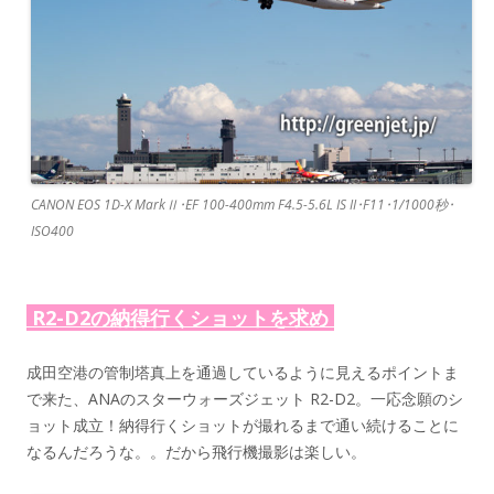
CANON EOS 1D-X MarkⅡ･EF 100-400mm F4.5-5.6L IS II･F11･1/1000秒･
ISO400
R2-D2の納得行くショットを求め
成田空港の管制塔真上を通過しているように見えるポイントま
で来た、ANAのスターウォーズジェット R2-D2。一応念願のシ
ョット成立！納得行くショットが撮れるまで通い続けることに
なるんだろうな。。だから飛行機撮影は楽しい。