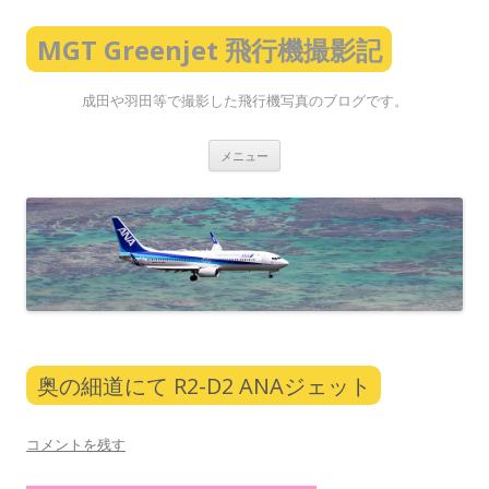
MGT Greenjet 飛行機撮影記
成田や羽田等で撮影した飛行機写真のブログです。
コ
メニュー
ン
テ
ン
ツ
へ
ス
キ
ッ
プ
奥の細道にて R2-D2 ANAジェット
コメントを残す