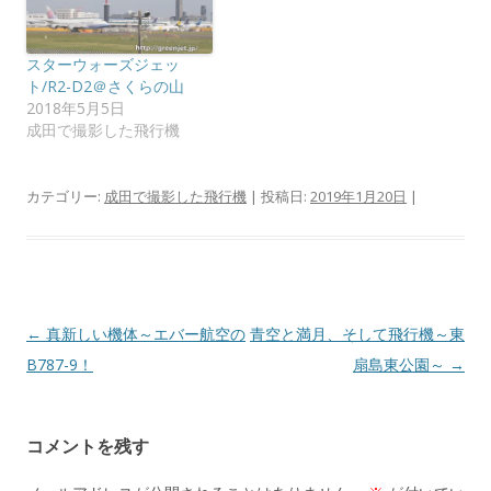
き
し
ま
い
す
ウ
)
ィ
ン
スターウォーズジェッ
ド
ト/R2-D2＠さくらの山
ウ
で
2018年5月5日
開
成田で撮影した飛行機
き
ま
す
)
カテゴリー:
成田で撮影した飛行機
| 投稿日:
2019年1月20日
|
投
←
真新しい機体～エバー航空の
青空と満月、そして飛行機～東
稿
B787-9！
扇島東公園～
→
ナ
ビ
コメントを残す
ゲ
ー