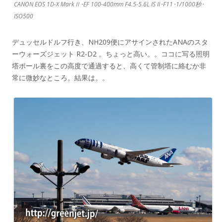
CANON EOS 1D-X MarkⅡ･EF 100-400mm F4.5-5.6L IS II･F11･1/1000秒･
ISO500
デュッセルドルフ行き、NH209便にアサインされたANAのスタ
ーウォーズジェット R2-D2 。ちょっと高い。。ココに写る照明
塔ポール裏をこの高度で通過すると、高くて管制塔に絡むか非
常に微妙なところ。結果は。。