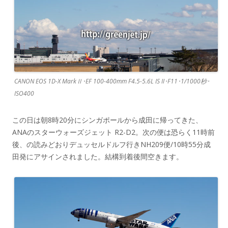
CANON EOS 1D-X MarkⅡ･EF 100-400mm F4.5-5.6L IS II･F11･1/1000秒･
ISO400
この日は朝8時20分にシンガポールから成田に帰ってきた、
ANAのスターウォーズジェット R2-D2。次の便は恐らく11時前
後、の読みどおりデュッセルドルフ行きNH209便/10時55分成
田発にアサインされました。結構到着後間空きます。