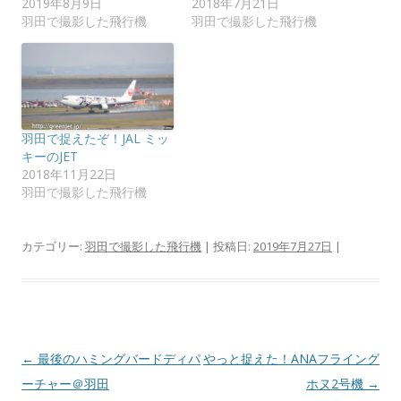
2019年8月9日
2018年7月21日
ウ
て
ィ
く
羽田で撮影した飛行機
羽田で撮影した飛行機
ン
だ
ド
さ
ウ
い
で
(
開
新
き
し
ま
い
す
ウ
)
ィ
ン
羽田で捉えたぞ！JAL ミッ
ド
キーのJET
ウ
で
2018年11月22日
開
羽田で撮影した飛行機
き
ま
す
)
カテゴリー:
羽田で撮影した飛行機
| 投稿日:
2019年7月27日
|
投
←
最後のハミングバードディパ
やっと捉えた！ANAフライング
稿
ーチャー＠羽田
ホヌ2号機
→