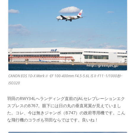
CANON EOS 1D-X MarkⅡ･EF 100-400mm F4.5-5.6L IS II･F11･1/1000秒･
ISO320
羽田のRWY34Lへランディング直前のJALセレブレーションエク
スプレスのB767。眼下には日の丸の垂直尾翼が見えていまし
た。コレ、今は無きジャンボ（B747）の政府専用機です。こん
な飛行機のコラボも羽田ならではです。良いね！