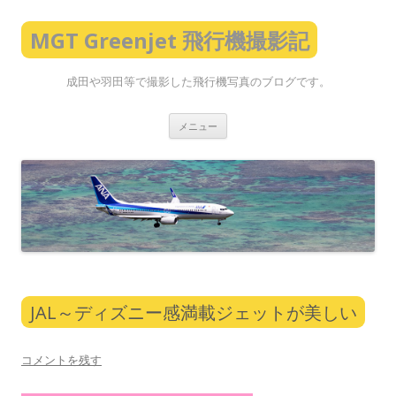
MGT Greenjet 飛行機撮影記
成田や羽田等で撮影した飛行機写真のブログです。
コ
メニュー
ン
テ
ン
ツ
へ
ス
キ
ッ
プ
JAL～ディズニー感満載ジェットが美しい
コメントを残す