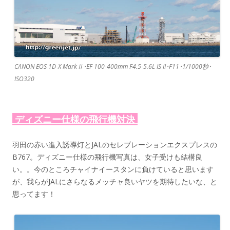
CANON EOS 1D-X MarkⅡ･EF 100-400mm F4.5-5.6L IS II･F11･1/1000秒･
ISO320
ディズニー仕様の飛行機対決
羽田の赤い進入誘導灯とJALのセレブレーションエクスプレスの
B767。ディズニー仕様の飛行機写真は、女子受けも結構良
い。。今のところチャイナイースタンに負けていると思います
が、我らがJALにさらなるメッチャ良いヤツを期待したいな、と
思ってます！