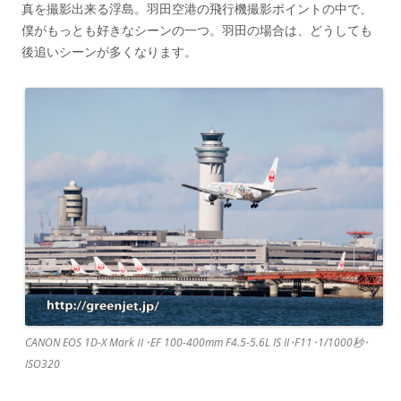
真を撮影出来る浮島。羽田空港の飛行機撮影ポイントの中で、
僕がもっとも好きなシーンの一つ。羽田の場合は、どうしても
後追いシーンが多くなります。
CANON EOS 1D-X MarkⅡ･EF 100-400mm F4.5-5.6L IS II･F11･1/1000秒･
ISO320