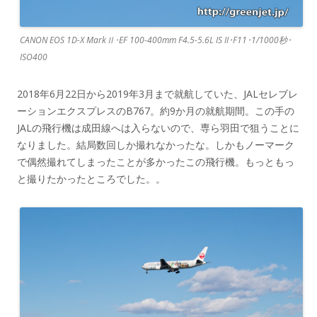
CANON EOS 1D-X MarkⅡ･EF 100-400mm F4.5-5.6L IS II･F11･1/1000秒･
ISO400
2018年6月22日から2019年3月まで就航していた、JALセレブレ
ーションエクスプレスのB767。約9か月の就航期間。この手の
JALの飛行機は成田線へは入らないので、専ら羽田で狙うことに
なりました。結局数回しか撮れなかったな。しかもノーマーク
で偶然撮れてしまったことが多かったこの飛行機。もっともっ
と撮りたかったところでした。。