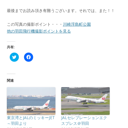
最後までお読み頂き有難うございます。それでは、また！！
この写真の撮影ポイント・・・
川崎浮島町公園
他の羽田飛行機撮影ポイントを見る
共有:
ク
F
リ
a
ッ
c
ク
e
し
b
て
o
T
o
関連
w
k
i
で
t
共
t
有
e
す
r
る
で
に
共
は
有
ク
(
リ
東京湾とJALのミッキーJET
JALセレブレーションエク
新
ッ
し
ク
～羽田より
スプレス＠羽田
い
し