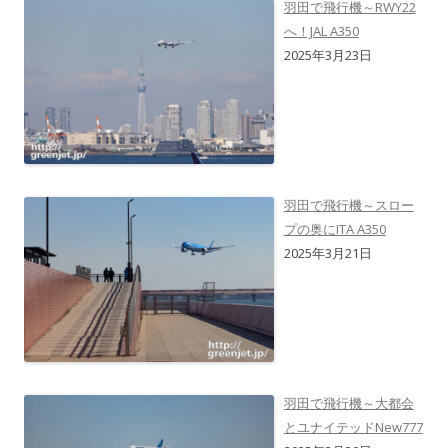
羽田で飛行機～RWY22
へ！JAL A350
2025年3月23日
羽田で飛行機～スロー
プの奥にITA A350
2025年3月21日
羽田で飛行機～大都会
とユナイテッドNew777