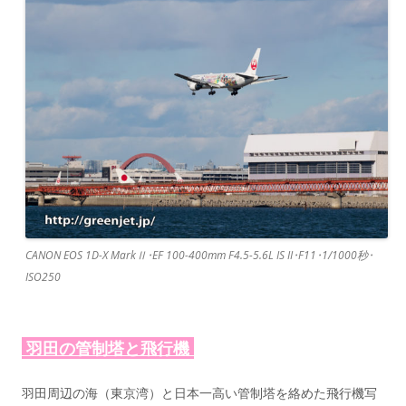
CANON EOS 1D-X MarkⅡ･EF 100-400mm F4.5-5.6L IS II･F11･1/1000秒･
ISO250
羽田の管制塔と飛行機
羽田周辺の海（東京湾）と日本一高い管制塔を絡めた飛行機写