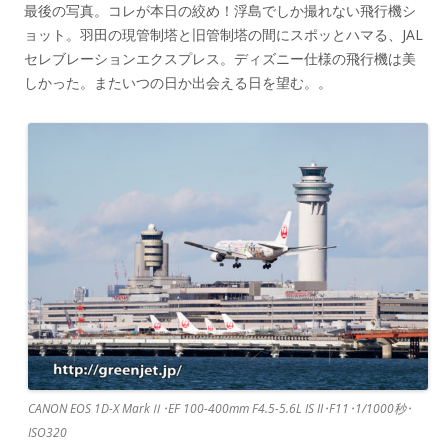
最後の写真。コレが本日の絞め！浮島でしか撮れない飛行機シ
ョット。羽田の現管制塔と旧管制塔の間にスポッとハマる、JAL
セレブレーションエクスプレス。ディズニー仕様の飛行機は美
しかった。またいつの日か出会える日を望む。。
CANON EOS 1D-X MarkⅡ･EF 100-400mm F4.5-5.6L IS II･F11･1/1000秒･
ISO320