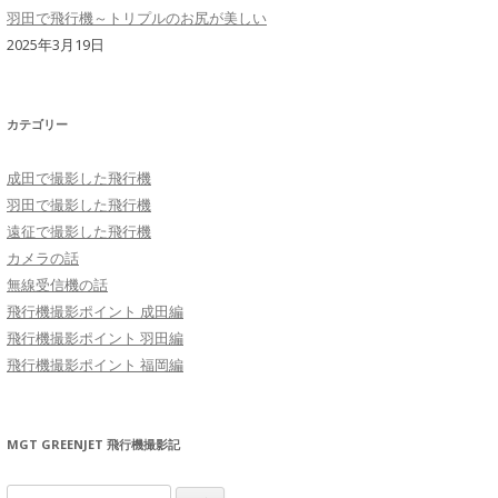
羽田で飛行機～トリプルのお尻が美しい
2025年3月19日
カテゴリー
成田で撮影した飛行機
羽田で撮影した飛行機
遠征で撮影した飛行機
カメラの話
無線受信機の話
飛行機撮影ポイント 成田編
飛行機撮影ポイント 羽田編
飛行機撮影ポイント 福岡編
MGT GREENJET 飛行機撮影記
検