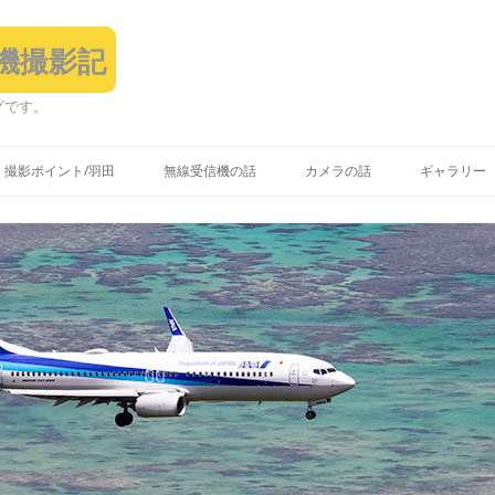
飛行機撮影記
グです。
コ
ン
撮影ポイント/羽田
無線受信機の話
カメラの話
ギャラリー
テ
ン
ツ
へ
ス
キ
ッ
プ