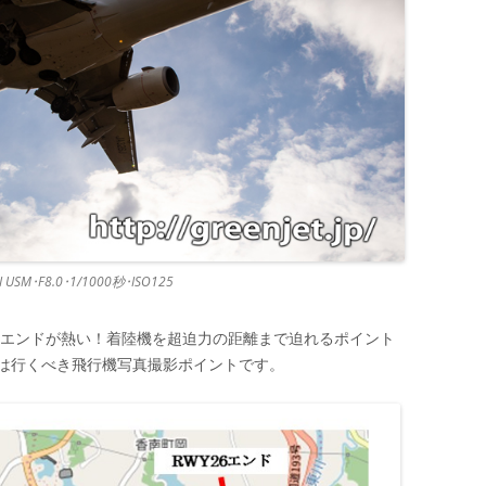
II USM･F8.0･1/1000秒･ISO125
26エンドが熱い！着陸機を超迫力の距離まで迫れるポイント
は行くべき飛行機写真撮影ポイントです。