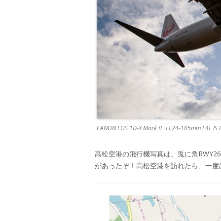
CANON EOS 1D-X MarkⅡ･EF24-105mm F4L IS 
高松空港の飛行機写真は、兎に角RWY
があったぞ！高松空港を訪れたら、一度