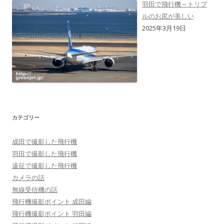
羽田で飛行機～トリプ
ルのお尻が美しい
2025年3月19日
カテゴリー
成田で撮影した飛行機
羽田で撮影した飛行機
遠征で撮影した飛行機
カメラの話
無線受信機の話
飛行機撮影ポイント 成田編
飛行機撮影ポイント 羽田編