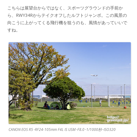
こちらは展望台からではなく、スポーツグラウンドの手前か
ら、RWY34Rからテイクオフしたルフトジャンボ。この風景の
向こうに上がってくる飛行機を狙うのも、風情があっていいで
すね。
CANON EOS R5･RF24-105mm F4L IS USM･F8.0･1/1000秒･ISO320