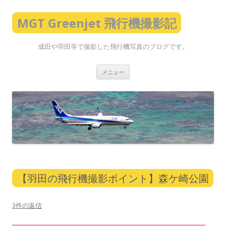
MGT Greenjet 飛行機撮影記
成田や羽田等で撮影した飛行機写真のブログです。
コ
メニュー
ン
テ
ン
ツ
へ
ス
キ
ッ
プ
【羽田の飛行機撮影ポイント】森ケ崎公園
3件の返信