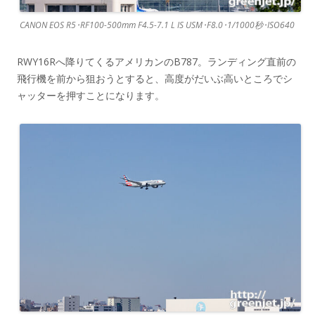
CANON EOS R5･RF100-500mm F4.5-7.1 L IS USM･F8.0･1/1000秒･ISO640
RWY16Rへ降りてくるアメリカンのB787。ランディング直前の
飛行機を前から狙おうとすると、高度がだいぶ高いところでシ
ャッターを押すことになります。