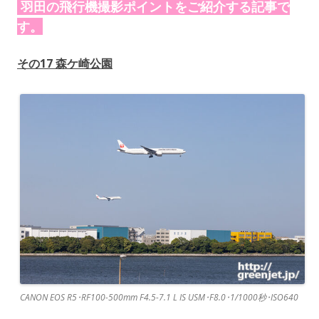
羽田の飛行機撮影ポイントをご紹介する記事で
す。
その17
森ケ崎公園
CANON EOS R5･RF100-500mm F4.5-7.1 L IS USM･F8.0･1/1000秒･ISO640