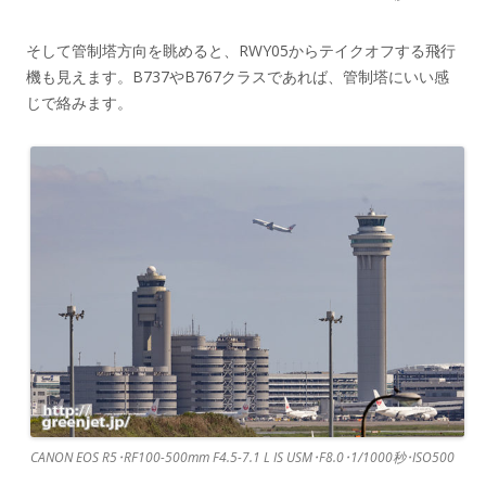
そして管制塔方向を眺めると、RWY05からテイクオフする飛行
機も見えます。B737やB767クラスであれば、管制塔にいい感
じで絡みます。
CANON EOS R5･RF100-500mm F4.5-7.1 L IS USM･F8.0･1/1000秒･ISO500