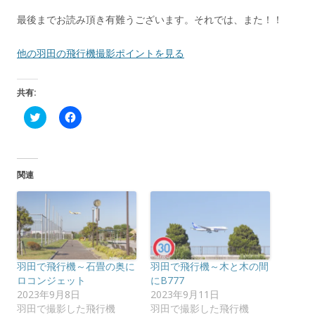
最後までお読み頂き有難うございます。それでは、また！！
他の羽田の飛行機撮影ポイントを見る
共有:
ク
F
リ
a
ッ
c
ク
e
し
b
て
o
T
o
関連
w
k
i
で
t
共
t
有
e
す
r
る
で
に
共
は
有
ク
(
リ
羽田で飛行機～石畳の奥に
羽田で飛行機～木と木の間
新
ッ
し
ク
ロコンジェット
にB777
い
し
2023年9月8日
2023年9月11日
ウ
て
ィ
く
羽田で撮影した飛行機
羽田で撮影した飛行機