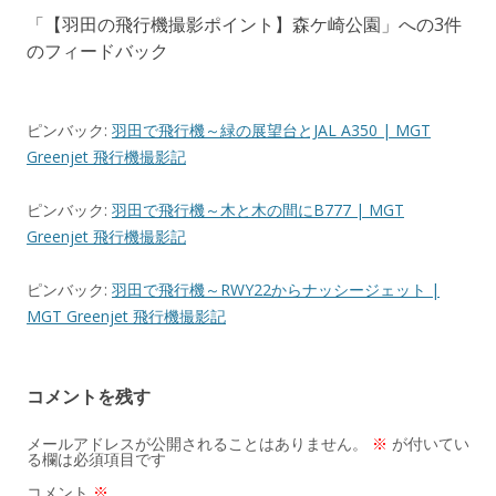
ビ
「
【羽田の飛行機撮影ポイント】森ケ崎公園
」への3件
ゲ
のフィードバック
ー
シ
ョ
ピンバック:
羽田で飛行機～緑の展望台とJAL A350 | MGT
Greenjet 飛行機撮影記
ン
ピンバック:
羽田で飛行機～木と木の間にB777 | MGT
Greenjet 飛行機撮影記
ピンバック:
羽田で飛行機～RWY22からナッシージェット |
MGT Greenjet 飛行機撮影記
コメントを残す
メールアドレスが公開されることはありません。
※
が付いてい
る欄は必須項目です
コメント
※