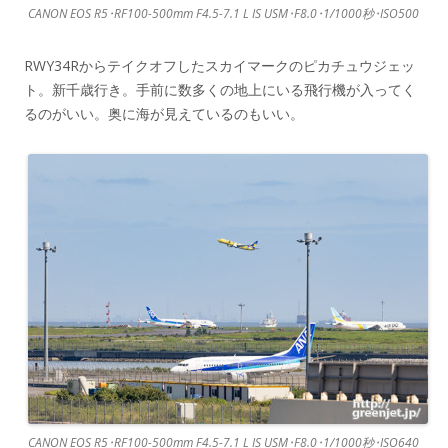
CANON EOS R5･RF100-500mm F4.5-7.1 L IS USM･F8.0･1/1000秒･ISO500
RWY34Rからテイクオフしたスカイマークのピカチュウジェッ
ト。新千歳行き。手前に数多くの地上にいる飛行機が入ってく
るのがいい。奥に海が見えているのもいい。
CANON EOS R5･RF100-500mm F4.5-7.1 L IS USM･F8.0･1/1000秒･ISO640