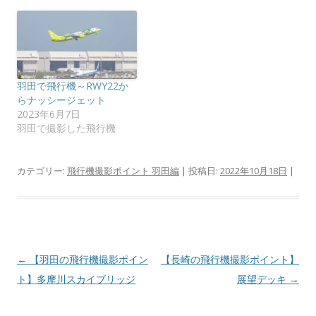
ン
だ
ド
さ
ウ
い
で
(
開
新
き
し
ま
い
す
ウ
)
ィ
ン
羽田で飛行機～RWY22か
ド
らナッシージェット
ウ
で
2023年6月7日
開
羽田で撮影した飛行機
き
ま
す
)
カテゴリー:
飛行機撮影ポイント 羽田編
| 投稿日:
2022年10月18日
|
投
←
【羽田の飛行機撮影ポイン
【長崎の飛行機撮影ポイント】
稿
ト】多摩川スカイブリッジ
展望デッキ
→
ナ