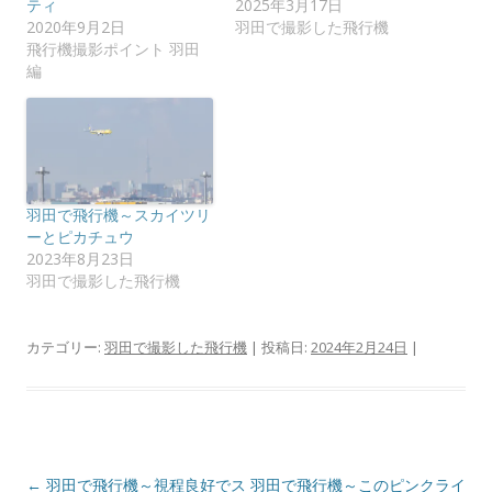
ティ
2025年3月17日
ウ
て
ィ
く
2020年9月2日
羽田で撮影した飛行機
ン
だ
飛行機撮影ポイント 羽田
ド
さ
ウ
い
編
で
(
開
新
き
し
ま
い
す
ウ
)
ィ
ン
ド
ウ
で
羽田で飛行機～スカイツリ
開
ーとピカチュウ
き
ま
2023年8月23日
す
羽田で撮影した飛行機
)
カテゴリー:
羽田で撮影した飛行機
| 投稿日:
2024年2月24日
|
投
←
羽田で飛行機～視程良好でス
羽田で飛行機～このピンクライ