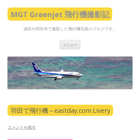
MGT Greenjet 飛行機撮影記
成田や羽田等で撮影した飛行機写真のブログです。
コ
メニュー
ン
テ
ン
ツ
へ
ス
キ
ッ
プ
羽田で飛行機～eastday.com Livery
コメントを残す