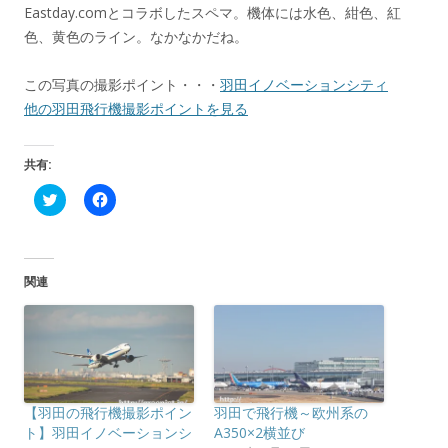
Eastday.comとコラボしたスペマ。機体には水色、紺色、紅
色、黄色のライン。なかなかだね。
この写真の撮影ポイント・・・
羽田イノベーションシティ
他の羽田飛行機撮影ポイントを見る
共有:
ク
F
リ
a
ッ
c
ク
e
し
b
て
o
T
o
関連
w
k
i
で
t
共
t
有
e
す
r
る
で
に
共
は
有
ク
(
リ
【羽田の飛行機撮影ポイン
羽田で飛行機～欧州系の
新
ッ
し
ク
ト】羽田イノベーションシ
A350×2横並び
い
し