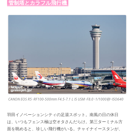
管制塔とカラフル飛行機
CANON EOS R5･RF100-500mm F4.5-7.1 L IS USM･F8.0･1/1000秒･ISO640
羽田イノベーションシティの足湯スポット。南風の日の休日
は、いつもフェンス極は空オタさんだらけ。第三ターミナル方
面を眺めると、珍しい飛行機がいる。チャイナイースタンが、