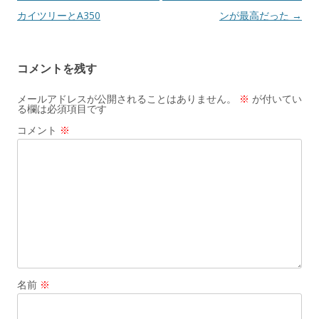
稿
カイツリーとA350
ンが最高だった
→
ナ
ビ
コメントを残す
ゲ
ー
メールアドレスが公開されることはありません。
※
が付いてい
る欄は必須項目です
シ
コメント
※
ョ
ン
名前
※