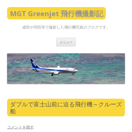
MGT Greenjet 飛行機撮影記
成田や羽田等で撮影した飛行機写真のブログです。
コ
メニュー
ン
テ
ン
ツ
へ
ス
キ
ッ
プ
ダブルで富士山前に迫る飛行機～クルーズ
船
コメントを残す