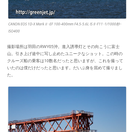
CANON EOS 1D-X MarkⅡ･EF 100-400mm F4.5-5.6L IS II･F11･1/1000秒･
ISO400
撮影場所は羽田のRWY05沖。進入誘導灯とその向こうに富士
山。引き上げ途中に写し止めたユニークなショット。この時の
クルーズ船の乗客は10数名だったと思いますが、これを撮って
いたのは僕だけだったと思います。だいぶ身を屈めて撮りまし
た。