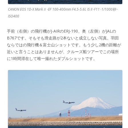
CANON EOS 1D-X MarkⅡ･EF 100-400mm F4.5-5.6L IS II･F11･1/1000秒･
ISO400
手前（右側）の飛行機がJ-AIRのERJ-190、奥（左側）がJALの
B767です。そもそも滑走路が2本ないと成立しない写真。羽田
ならではの飛行機＆富士山ショットです。もう少し2機の距離が
近いと言うことはありませんが、クルーズ船ツアーでこの場所
に1時間滞在して唯一撮れたダブルショットです。