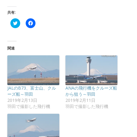
共有:
ク
F
リ
a
ッ
c
ク
e
し
b
て
o
T
o
関連
w
k
i
で
t
共
t
有
e
す
r
る
で
に
共
は
有
ク
(
リ
JALのB73、富士山、クル
ANAの飛行機をクルーズ船
新
ッ
し
ク
ーズ船～羽田
から狙う～羽田
い
し
2019年2月13日
2019年2月11日
ウ
て
ィ
く
羽田で撮影した飛行機
羽田で撮影した飛行機
ン
だ
ド
さ
ウ
い
で
(
開
新
き
し
ま
い