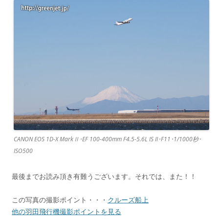
CANON EOS 1D-X MarkⅡ･EF 100-400mm F4.5-5.6L IS II･F11･1/1000秒･
ISO500
最後までお読み頂き有難うございます。それでは、また！！
この写真の撮影ポイント・・・
クルーズ船上
他の羽田飛行機撮影ポイントを見る