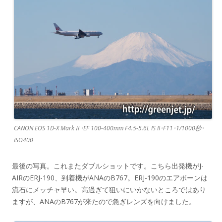
CANON EOS 1D-X MarkⅡ･EF 100-400mm F4.5-5.6L IS II･F11･1/1000秒･
ISO400
最後の写真。これまたダブルショットです。こちら出発機がJ-
AIRのERJ-190、到着機がANAのB767。ERJ-190のエアボーンは
流石にメッチャ早い。高過ぎて狙いにいかないところではあり
ますが、ANAのB767が来たので急ぎレンズを向けました。