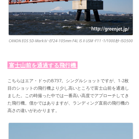
CANON EOS 5D-MarkⅣ･EF24-105mm F4L IS II USM･F11･1/1000秒･ISO500
富士山前を通過する飛行機
こちらはエア・ドゥのB737。シングルショットですが、1-2枚
目のショットの飛行機より少し高いところで富士山前を通過し
ました。この時撮った中では一番高い高度でアプローチしてき
た飛行機。僅かではありますが、ランディング直前の飛行機の
高さの違いがわかります。