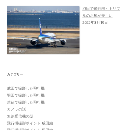
羽田で飛行機～トリプ
ルのお尻が美しい
2025年3月19日
カテゴリー
成田で撮影した飛行機
羽田で撮影した飛行機
遠征で撮影した飛行機
カメラの話
無線受信機の話
飛行機撮影ポイント 成田編
飛行機撮影ポイント 羽田編