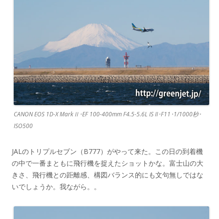
CANON EOS 1D-X MarkⅡ･EF 100-400mm F4.5-5.6L IS II･F11･1/1000秒･
ISO500
JALのトリプルセブン（B777）がやって来た。この日の到着機
の中で一番まともに飛行機を捉えたショットかな。富士山の大
きさ、飛行機との距離感、構図バランス的にも文句無しではな
いでしょうか。我ながら。。