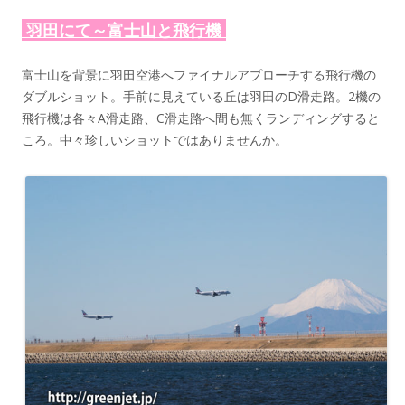
羽田にて～富士山と飛行機
富士山を背景に羽田空港へファイナルアプローチする飛行機の
ダブルショット。手前に見えている丘は羽田のD滑走路。2機の
飛行機は各々A滑走路、C滑走路へ間も無くランディングすると
ころ。中々珍しいショットではありませんか。