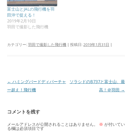
す
ウ
)
ィ
ン
富士山とJALの飛行機を羽
ド
田沖で捉える！
ウ
で
2019年2月10日
開
羽田で撮影した飛行機
き
ま
す
)
カテゴリー:
羽田で撮影した飛行機
| 投稿日:
2019年1月31日
|
投
←
ハミングバードディパーチャ
ソラシドのB737と富士山、最
稿
ー超え！飛行機
高！＠羽田
→
ナ
ビ
コメントを残す
ゲ
ー
メールアドレスが公開されることはありません。
※
が付いてい
る欄は必須項目です
シ