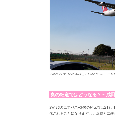
CANON EOS 1D-X MarkⅡ･EF24-105mm F4L IS 
奥の細道ではどうなる？～成
SWISSのエアバスA340の座席数は21
化されることになりますね。燃費と二酸化