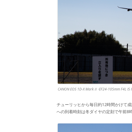
CANON EOS 1D-X MarkⅡ･EF24-105mm F4L IS 
チューリッヒから毎日約12時間かけて成田へ
への到着時刻は冬ダイヤの定刻で午前8