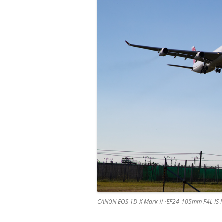
CANON EOS 1D-X MarkⅡ･EF24-105mm F4L IS 