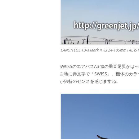
CANON EOS 1D-X MarkⅡ･EF24-105mm F4L IS 
SWISSのエアバスA340の垂直尾翼
白地に赤文字で「SWISS」。機体のカ
か独特のセンスを感じますね。