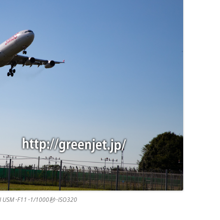
II USM･F11･1/1000秒･ISO320