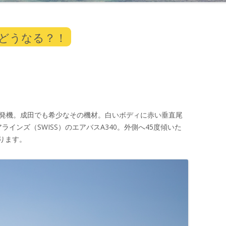
0どうなる？！
4発機。成田でも希少なその機材。白いボディに赤い垂直尾
ラインズ（SWISS）のエアバスA340。外側へ45度傾いた
ります。