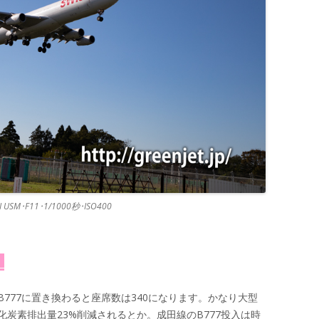
II USM･F11･1/1000秒･ISO400
田
9。B777に置き換わると座席数は340になります。かなり大型
炭素排出量23%削減されるとか。成田線のB777投入は時