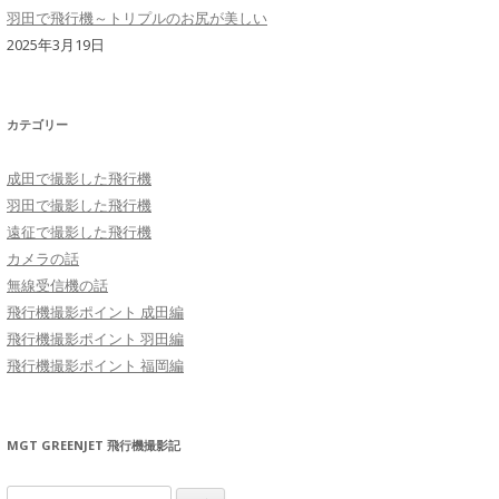
羽田で飛行機～トリプルのお尻が美しい
2025年3月19日
カテゴリー
成田で撮影した飛行機
羽田で撮影した飛行機
遠征で撮影した飛行機
カメラの話
無線受信機の話
飛行機撮影ポイント 成田編
飛行機撮影ポイント 羽田編
飛行機撮影ポイント 福岡編
MGT GREENJET 飛行機撮影記
検