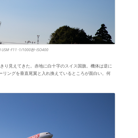
II USM･F11･1/1000秒･ISO400
がはっきり見えてきた。赤地に白十字のスイス国旗。機体は逆に
ラーリングを垂直尾翼と入れ換えているところが面白い。何