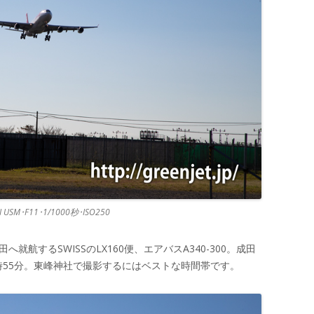
II USM･F11･1/1000秒･ISO250
就航するSWISSのLX160便、エアバスA340-300。成田
時55分。東峰神社で撮影するにはベストな時間帯です。