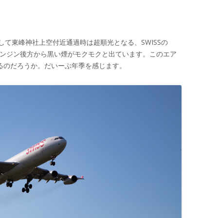
て東峰神社上空付近通過時は超順光となる、SWISSの
るとエンジン後方から黒い煙がモクモクと出ています。このエア
換わるのだろうか。だいーぶ年季を感じます。