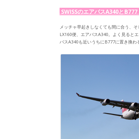
SWISSのエアバスA340とB777
メッチャ早起きしなくても間に合う、そし
LX160便、エアバスA340。よく見
バスA340も近いうちにB777に置き