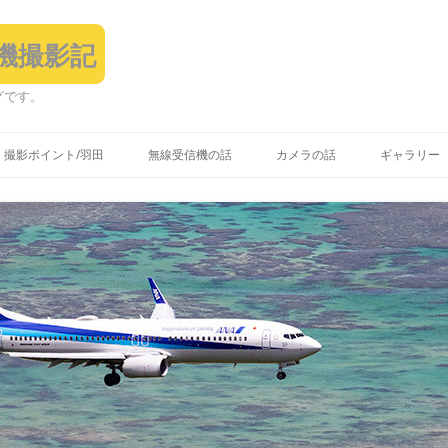
飛行機撮影記
グです。
コ
ン
撮影ポイント/羽田
無線受信機の話
カメラの話
ギャラリー
テ
ン
ツ
へ
ス
キ
ッ
プ