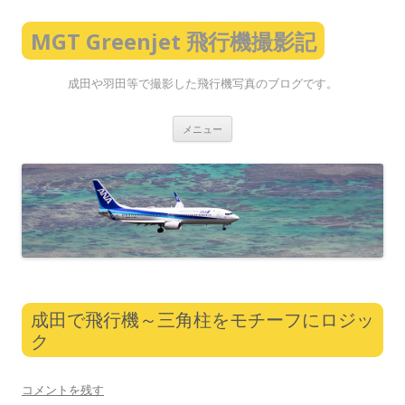
MGT Greenjet 飛行機撮影記
成田や羽田等で撮影した飛行機写真のブログです。
コ
メニュー
ン
テ
ン
ツ
へ
ス
キ
ッ
プ
成田で飛行機～三角柱をモチーフにロジッ
ク
コメントを残す