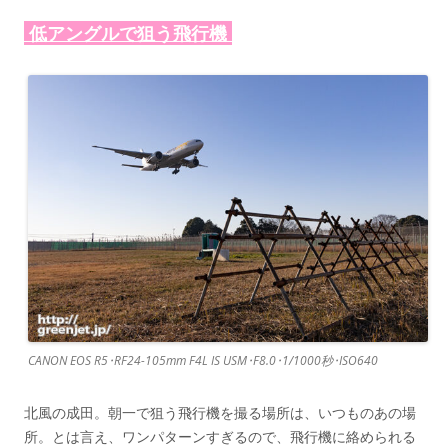
低アングルで狙う飛行機
CANON EOS R5･RF24-105mm F4L IS USM･F8.0･1/1000秒･ISO640
北風の成田。朝一で狙う飛行機を撮る場所は、いつものあの場
所。とは言え、ワンパターンすぎるので、飛行機に絡められる