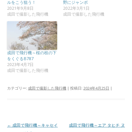
し
ク
ルをこう狙う！
野にジャンボ
い
し
2021年9月8日
2022年3月1日
ウ
て
ィ
く
成田で撮影した飛行機
成田で撮影した飛行機
ン
だ
ド
さ
ウ
い
で
(
開
新
き
し
ま
い
す
ウ
)
ィ
ン
成田で飛行機～桜の枝の下
ド
をくぐるB787
ウ
で
2023年4月7日
開
成田で撮影した飛行機
き
ま
す
)
カテゴリー:
成田で撮影した飛行機
| 投稿日:
2024年4月25日
|
投
←
成田で飛行機～キャセイ
成田で飛行機～エア タヒチ ヌ