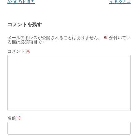
稿
A350のド迫力
イ B787
→
ナ
ビ
コメントを残す
ゲ
ー
メールアドレスが公開されることはありません。
※
が付いてい
る欄は必須項目です
シ
コメント
※
ョ
ン
名前
※