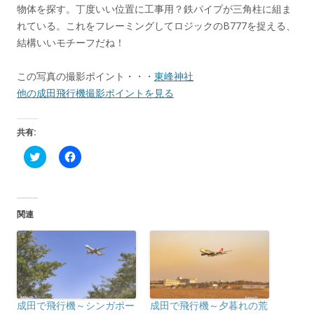
物体を探す。丁度いい位置に工事用？鉄パイプが三角柱に組ま
れている。これをフレーミングしてロジックのB777を捉える、
結構いいモチーフだね！
この写真の撮影ポイント・・・
東峰神社
他の成田飛行機撮影ポイントを見る
共有:
ク
F
リ
a
ッ
c
ク
e
し
b
て
o
T
o
関連
w
k
i
で
t
共
t
有
e
す
r
る
で
に
共
は
有
ク
(
リ
成田で飛行機～シンガポー
成田で飛行機～夕暮れの荒
新
ッ