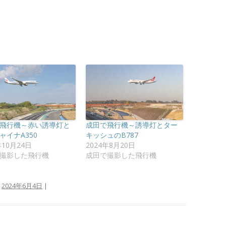
飛行機～赤い誘導灯と
成田で飛行機～誘導灯とター
ャイナA350
キッシュのB787
年10月24日
2024年8月20日
撮影した飛行機
成田で撮影した飛行機
:
2024年6月4日
|