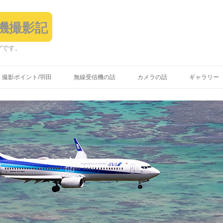
飛行機撮影記
グです。
コ
ン
撮影ポイント/羽田
無線受信機の話
カメラの話
ギャラリー
テ
ン
ツ
へ
ス
キ
ッ
プ