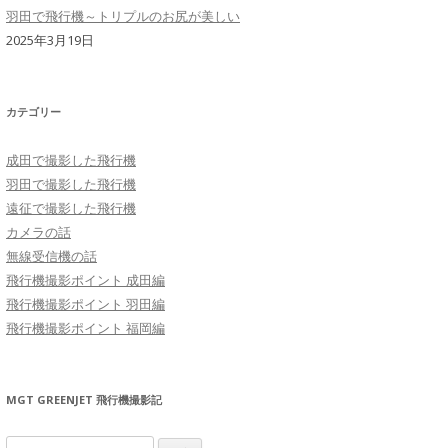
羽田で飛行機～トリプルのお尻が美しい
2025年3月19日
カテゴリー
成田で撮影した飛行機
羽田で撮影した飛行機
遠征で撮影した飛行機
カメラの話
無線受信機の話
飛行機撮影ポイント 成田編
飛行機撮影ポイント 羽田編
飛行機撮影ポイント 福岡編
MGT GREENJET 飛行機撮影記
検