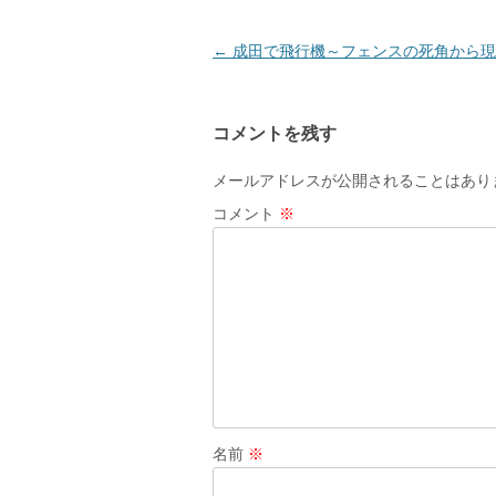
ウ
で
開
き
投
←
成田で飛行機～フェンスの死角から現る
ま
す
稿
)
ナ
コメントを残す
ビ
ゲ
メールアドレスが公開されることはあり
ー
コメント
※
シ
ョ
ン
名前
※