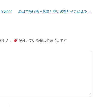
B777
成田で飛行機～荒野と赤い誘導灯そこにB76
→
ません。
※
が付いている欄は必須項目です