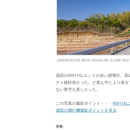
CANON EOS R5･RF24-105mm F4L IS USM･F8.
成田のRWY16Lエンドの赤い誘導灯。
チャ格好良かった。ど真ん中に上り坂をフ
ない青空も美しかった。
この写真の撮影ポイント・・・
RWY16
成田の飛行機撮影ポイントを見る
共有: