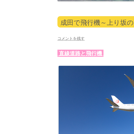
成田で飛行機～上り坂の
コメントを残す
直線道路と飛行機