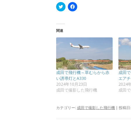
ク
F
リ
a
ッ
c
ク
e
し
b
て
o
T
o
関連
w
k
i
で
t
共
t
有
e
す
r
る
で
に
共
は
有
ク
(
リ
新
ッ
成田で飛行機～草むらから赤
成田で
し
ク
い
し
い誘導灯とA330
エアチ
ウ
て
2024年10月23日
2024
ィ
く
ン
だ
成田で撮影した飛行機
成田で
ド
さ
ウ
い
で
(
開
新
カテゴリー:
成田で撮影した飛行機
| 投稿日
き
し
ま
い
す
ウ
)
ィ
ン
ド