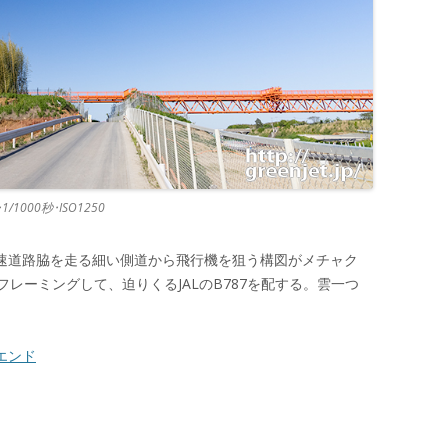
0･1/1000秒･ISO1250
高速道路脇を走る細い側道から飛行機を狙う構図がメチャク
レーミングして、迫りくるJALのB787を配する。雲一つ
Lエンド