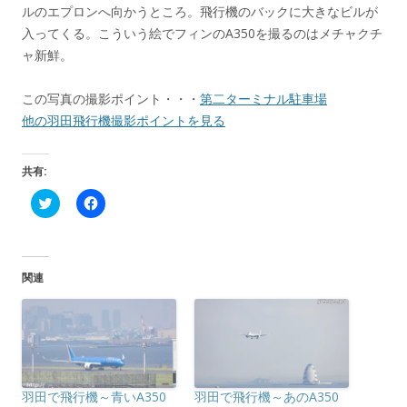
ルのエプロンへ向かうところ。飛行機のバックに大きなビルが
入ってくる。こういう絵でフィンのA350を撮るのはメチャクチ
ャ新鮮。
この写真の撮影ポイント・・・
第二ターミナル駐車場
他の羽田飛行機撮影ポイントを見る
共有:
ク
F
リ
a
ッ
c
ク
e
し
b
て
o
T
o
関連
w
k
i
で
t
共
t
有
e
す
r
る
で
に
共
は
有
ク
(
リ
羽田で飛行機～青いA350
羽田で飛行機～あのA350
新
ッ