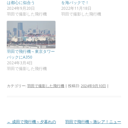
し
ク
は都心に似合う
を海バックで！
い
し
2024年9月20日
2022年11月18日
ウ
て
ィ
く
羽田で撮影した飛行機
羽田で撮影した飛行機
ン
だ
ド
さ
ウ
い
で
(
開
新
き
し
ま
い
す
ウ
)
ィ
ン
羽田で飛行機～東京タワー
ド
バックにA350
ウ
で
2024年3月4日
開
羽田で撮影した飛行機
き
ま
す
)
カテゴリー:
羽田で撮影した飛行機
| 投稿日:
2024年9月10日
|
投
←
成田で飛行機～夕暮れの
羽田で飛行機～激レア！ニュー