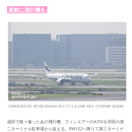
新鮮に飛行機を
CANON EOS R5･RF100-500mm F4.5-7.1 L IS USM･F8.0･1/1000秒･ISO640
成田で散々撮ったあの飛行機、フィンエアーのA350を羽田の第
二ターミナル駐車場から捉える。RWY22へ降りて第三ターミナ