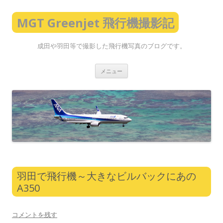
MGT Greenjet 飛行機撮影記
成田や羽田等で撮影した飛行機写真のブログです。
コ
メニュー
ン
テ
ン
ツ
へ
ス
キ
ッ
プ
羽田で飛行機～大きなビルバックにあの
A350
コメントを残す