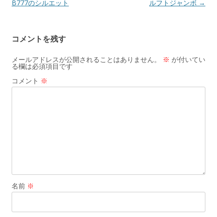
稿
B777のシルエット
ルフトジャンボ
→
ナ
ビ
コメントを残す
ゲ
ー
メールアドレスが公開されることはありません。
※
が付いてい
る欄は必須項目です
シ
コメント
※
ョ
ン
名前
※