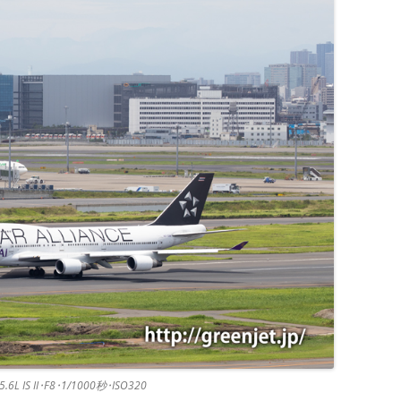
.6L IS II･F8･1/1000秒･ISO320