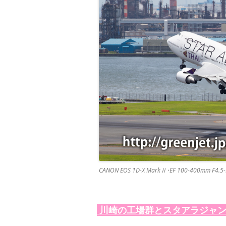
CANON EOS 1D-X MarkⅡ･EF 100-400mm F4.5-5
川崎の工場群とスタアラジャ