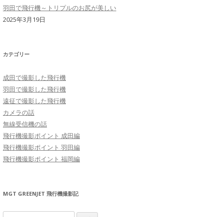
羽田で飛行機～トリプルのお尻が美しい
2025年3月19日
カテゴリー
成田で撮影した飛行機
羽田で撮影した飛行機
遠征で撮影した飛行機
カメラの話
無線受信機の話
飛行機撮影ポイント 成田編
飛行機撮影ポイント 羽田編
飛行機撮影ポイント 福岡編
MGT GREENJET 飛行機撮影記
検