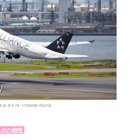
.6L IS II･F8･1/1000秒･ISO250
ンボの相性