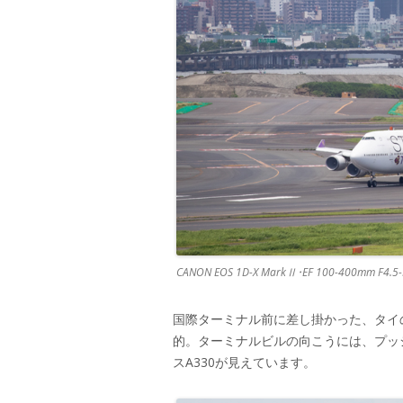
CANON EOS 1D-X MarkⅡ･EF 100-400mm F4.5-5
国際ターミナル前に差し掛かった、タイ
的。ターミナルビルの向こうには、プッ
スA330が見えています。