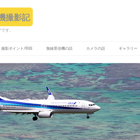
飛行機撮影記
グです。
コ
ン
撮影ポイント/羽田
無線受信機の話
カメラの話
ギャラリー
テ
ン
ツ
へ
ス
キ
ッ
プ