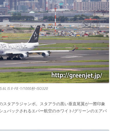
.6L IS II･F8･1/1000秒･ISO320
のスタアラジャンボ。スタアラの黒い垂直尾翼が一際印象
シュバックされるエバー航空のホワイト/グリーンのエアバ