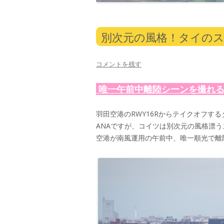
別次元の風格！タイの
コメントを残す
唯一午前中離陸シーンを撮れ
羽田空港のRWY16Rからテイクオフす
ANAですが、コイツは別次元の風格漂
空港が南風運用の午前中、唯一順光で離