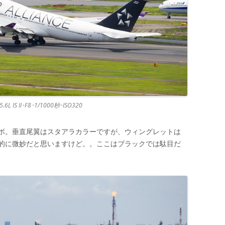
.6L IS II･F8･1/1000秒･ISO320
ボ。垂直尾翼はスタアラカラーですが、ウィングレットは
的に微妙だと思いますけど。。ここはブラックでは駄目だ