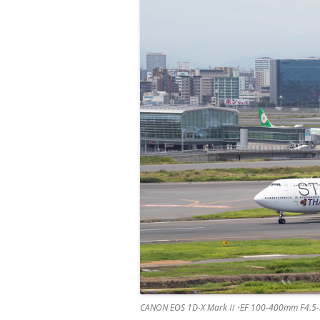
CANON EOS 1D-X MarkⅡ･EF 100-400mm F4.5-5