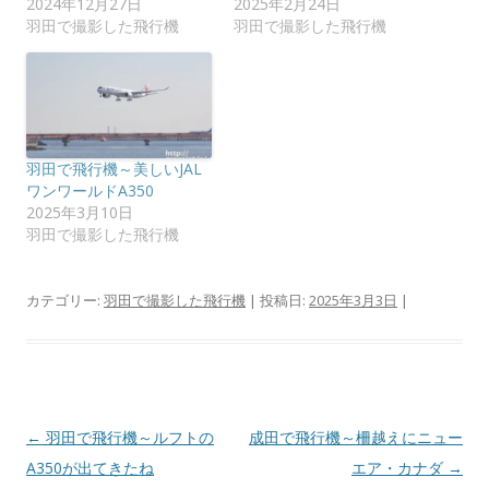
2024年12月27日
2025年2月24日
ウ
て
ィ
く
羽田で撮影した飛行機
羽田で撮影した飛行機
ン
だ
ド
さ
ウ
い
で
(
開
新
き
し
ま
い
す
ウ
)
ィ
ン
羽田で飛行機～美しいJAL
ド
ワンワールドA350
ウ
で
2025年3月10日
開
羽田で撮影した飛行機
き
ま
す
)
カテゴリー:
羽田で撮影した飛行機
| 投稿日:
2025年3月3日
|
投
←
羽田で飛行機～ルフトの
成田で飛行機～柵越えにニュー
稿
A350が出てきたね
エア・カナダ
→