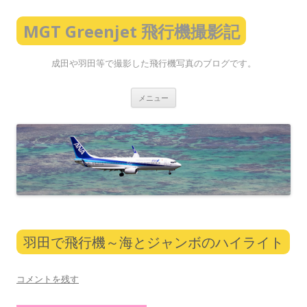
MGT Greenjet 飛行機撮影記
成田や羽田等で撮影した飛行機写真のブログです。
コ
メニュー
ン
テ
ン
ツ
へ
ス
キ
ッ
プ
羽田で飛行機～海とジャンボのハイライト
コメントを残す