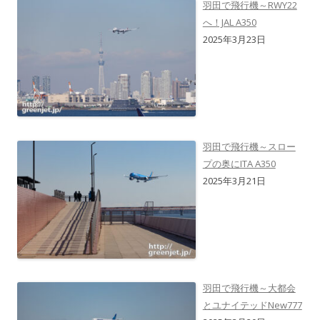
羽田で飛行機～RWY22
へ！JAL A350
2025年3月23日
羽田で飛行機～スロー
プの奥にITA A350
2025年3月21日
羽田で飛行機～大都会
とユナイテッドNew777