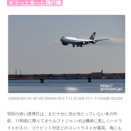
ギラっと光った飛行機
CANON EOS R5･RF100-500mm F4.5-7.1 L IS USM･F7.1･1/1000秒･ISO250
羽田の赤い誘導灯は、まだ十分に光が当たっていない冬の午
前。11時前に降りてきたルフトジャンボは機体に美しくハイラ
イトが入り、コクピット付近とのコントラストが最高。海にも