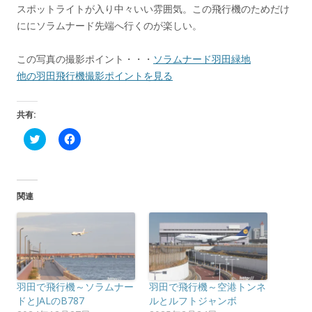
スポットライトが入り中々いい雰囲気。この飛行機のためだけ
ににソラムナード先端へ行くのが楽しい。
この写真の撮影ポイント・・・
ソラムナード羽田緑地
他の羽田飛行機撮影ポイントを見る
共有:
ク
F
リ
a
ッ
c
ク
e
し
b
て
o
T
o
関連
w
k
i
で
t
共
t
有
e
す
r
る
で
に
共
は
有
ク
(
リ
羽田で飛行機～ソラムナー
羽田で飛行機～空港トンネ
新
ッ
し
ク
ドとJALのB787
ルとルフトジャンボ
い
し