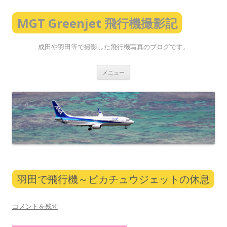
MGT Greenjet 飛行機撮影記
成田や羽田等で撮影した飛行機写真のブログです。
コ
メニュー
ン
テ
ン
ツ
へ
ス
キ
ッ
プ
羽田で飛行機～ピカチュウジェットの休息
コメントを残す