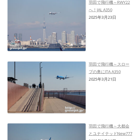
羽田で飛行機～RWY22
へ！JAL A350
2025年3月23日
羽田で飛行機～スロー
プの奥にITA A350
2025年3月21日
羽田で飛行機～大都会
とユナイテッドNew777