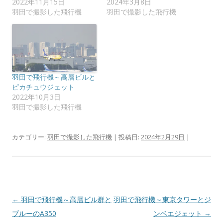
2022年11月15日
2024年3月8日
ウ
て
ィ
く
羽田で撮影した飛行機
羽田で撮影した飛行機
ン
だ
ド
さ
ウ
い
で
(
開
新
き
し
ま
い
す
ウ
)
ィ
ン
羽田で飛行機～高層ビルと
ド
ピカチュウジェット
ウ
で
2022年10月3日
開
羽田で撮影した飛行機
き
ま
す
)
カテゴリー:
羽田で撮影した飛行機
| 投稿日:
2024年2月29日
|
投
←
羽田で飛行機～高層ビル群と
羽田で飛行機～東京タワーとジ
稿
ブルーのA350
ンベエジェット
→