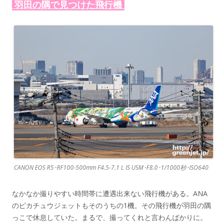
羽田の隅で見つけた飛行機
CANON EOS R5･RF100-500mm F4.5-7.1 L IS USM･F8.0･1/1000秒･ISO640
なかなか撮りやすい時間帯に遭遇出来ない飛行機がある。ANA
のピカチュウジェットもそのうちの1機。その飛行機が羽田の隅
っこで休息していた。まるで、撮ってくれと言わんばかりに。