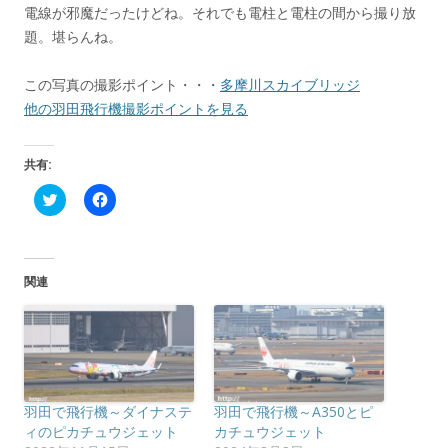
電線が邪魔だったけどね。それでも電柱と電柱の間から撮り放
題。堪らんね。
この写真の撮影ポイント・・・
多摩川スカイブリッジ
他の羽田飛行機撮影ポイントを見る
共有:
ク
F
リ
a
ッ
c
ク
e
し
b
て
o
T
o
関連
w
k
i
で
t
共
t
有
e
す
r
る
で
に
共
は
有
ク
(
リ
羽田で飛行機～ダイナステ
羽田で飛行機～A350とピ
新
ッ
し
ク
ィのピカチュウジェット
カチュウジェット
い
し