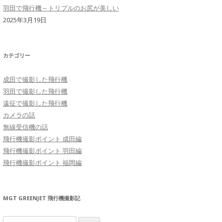
羽田で飛行機～トリプルのお尻が美しい
2025年3月19日
カテゴリー
成田で撮影した飛行機
羽田で撮影した飛行機
遠征で撮影した飛行機
カメラの話
無線受信機の話
飛行機撮影ポイント 成田編
飛行機撮影ポイント 羽田編
飛行機撮影ポイント 福岡編
MGT GREENJET 飛行機撮影記
検