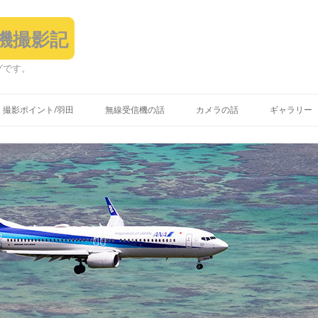
飛行機撮影記
グです。
コ
ン
撮影ポイント/羽田
無線受信機の話
カメラの話
ギャラリー
テ
ン
ツ
へ
ス
キ
ッ
プ