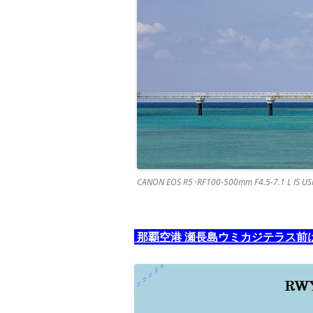
CANON EOS R5･RF100-500mm F4.5-7.1 L IS 
那覇空港 瀬長島ウミカジテラス前