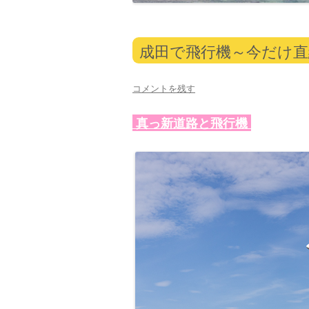
成田で飛行機～今だけ直
コメントを残す
真っ新道路と飛行機