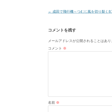
ウ
で
開
き
投
←
成田で飛行機～つむじ風を切り裂くB7
ま
す
稿
)
ナ
コメントを残す
ビ
ゲ
メールアドレスが公開されることはあり
ー
コメント
※
シ
ョ
ン
名前
※