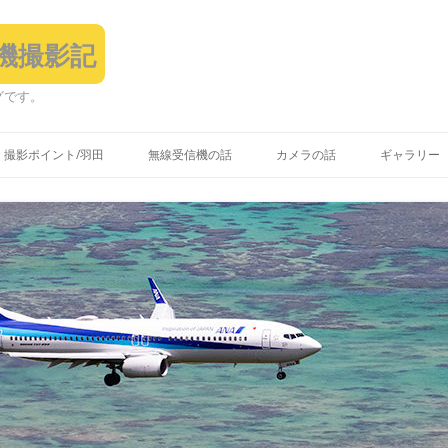
飛行機撮影記
グです。
コ
ン
撮影ポイント/羽田
無線受信機の話
カメラの話
ギャラリー
テ
ン
ツ
へ
ス
キ
ッ
プ