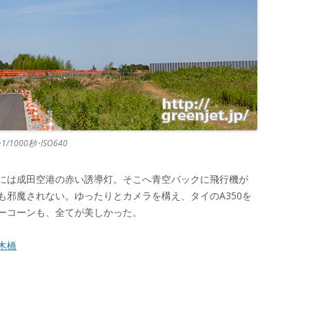
0･1/1000秒･ISO640
には成田空港の赤い誘導灯。そこへ青空バックに飛行機が
も邪魔されない。ゆったりとカメラを構え、タイのA350を
ーコーンも、全てが美しかった。
木橋