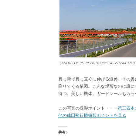
CANON EOS R5･RF24-105mm F4L IS USM･F8.
真っ新で真っ直ぐに伸びる道路。その奥
降りてくる構図。こんな場所なのに誰に
待つ。美しい機体。ガードレールもカラ
この写真の撮影ポイント・・・
第三四本
他の成田飛行機撮影ポイントを見る
共有: