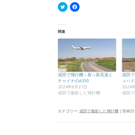
ク
F
リ
a
ッ
c
ク
e
し
b
て
o
T
o
関連
w
k
i
で
t
共
t
有
e
す
r
る
で
に
共
は
有
ク
(
リ
新
ッ
成田で飛行機～真っ新高速と
成田で
し
ク
い
し
チャイナのA350
ィハドA
ウ
て
2024年6月21日
2024
ィ
く
ン
だ
成田で撮影した飛行機
成田で
ド
さ
ウ
い
で
(
開
新
カテゴリー:
成田で撮影した飛行機
| 投稿日
き
し
ま
い
す
ウ
)
ィ
ン
ド