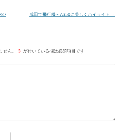
87
成田で飛行機～A350に美しくハイライト
→
ません。
※
が付いている欄は必須項目です