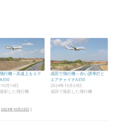
飛行機～高速上をエテ
成田で飛行機～赤い誘導灯と
350
エアチャイナA350
年10月14日
2024年10月24日
撮影した飛行機
成田で撮影した飛行機
:
2023年10月23日
|