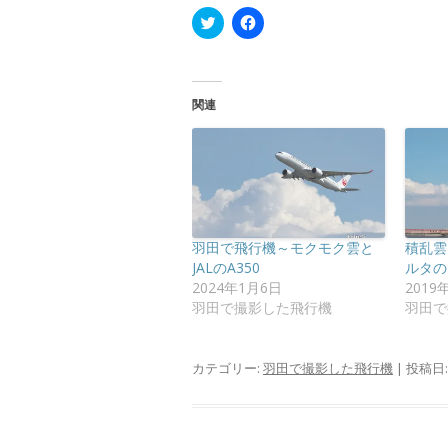
ク
F
リ
a
ッ
c
ク
e
し
b
て
o
T
o
関連
w
k
i
で
t
共
t
有
e
す
r
る
で
に
共
は
有
ク
(
リ
新
ッ
羽田で飛行機～モクモク雲と
積乱雲
し
ク
い
し
JALのA350
ルタの
ウ
て
2024年1月6日
2019
ィ
く
ン
だ
羽田で撮影した飛行機
羽田で
ド
さ
ウ
い
で
(
開
新
カテゴリー:
羽田で撮影した飛行機
| 投稿日
き
し
ま
い
す
ウ
)
ィ
ン
ド