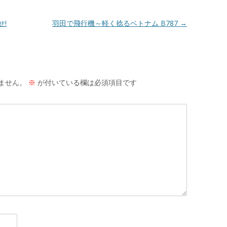
せ!
羽田で飛行機～軽く捻るベトナム B787
→
ません。
※
が付いている欄は必須項目です