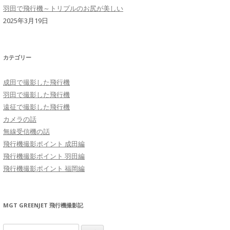
羽田で飛行機～トリプルのお尻が美しい
2025年3月19日
カテゴリー
成田で撮影した飛行機
羽田で撮影した飛行機
遠征で撮影した飛行機
カメラの話
無線受信機の話
飛行機撮影ポイント 成田編
飛行機撮影ポイント 羽田編
飛行機撮影ポイント 福岡編
MGT GREENJET 飛行機撮影記
検