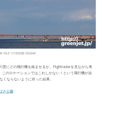
USM･F8.0･1/1000秒･ISO640
にどの飛行機を絡ませるか、Flightradarを見ながら考
50。このロケーションではこれしかない！という飛行機が迫
いなくならないように祈った結果。
ばさ公園