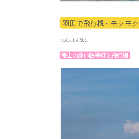
羽田で飛行機～モクモク雲
コメントを残す
海上の赤い誘導灯と飛行機