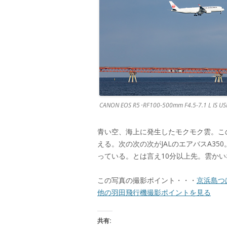
CANON EOS R5･RF100-500mm F4.5-7.1 L IS 
青い空、海上に発生したモクモク雲。この雲
える。次の次の次がJALのエアバスA3
っている。とは言え10分以上先。雲か
この写真の撮影ポイント・・・
京浜島つ
他の羽田飛行機撮影ポイントを見る
共有: