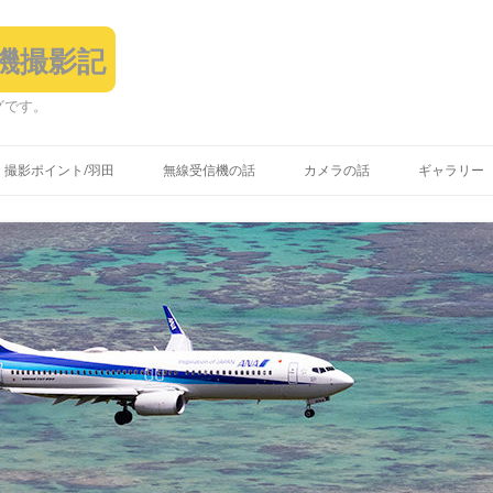
飛行機撮影記
グです。
コ
ン
撮影ポイント/羽田
無線受信機の話
カメラの話
ギャラリー
テ
ン
ツ
へ
ス
キ
ッ
プ