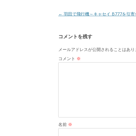
ウ
で
開
き
投
←
羽田で飛行機～キャセイ B777を引寄
ま
す
稿
)
ナ
コメントを残す
ビ
ゲ
メールアドレスが公開されることはあり
ー
コメント
※
シ
ョ
ン
名前
※