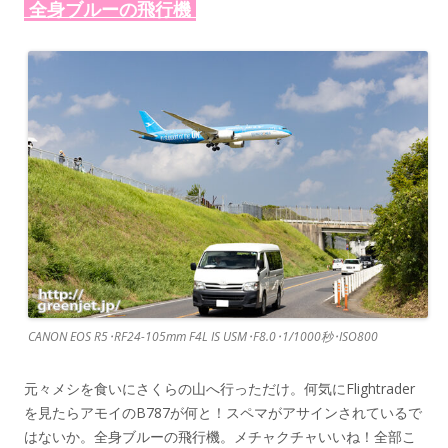
全身ブルーの飛行機
CANON EOS R5･RF24-105mm F4L IS USM･F8.0･1/1000秒･ISO800
元々メシを食いにさくらの山へ行っただけ。何気にFlightrader
を見たらアモイのB787が何と！スペマがアサインされているで
はないか。全身ブルーの飛行機。メチャクチャいいね！全部こ