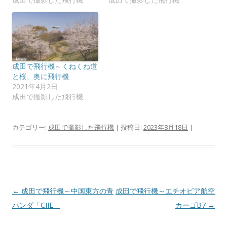
ン
だ
ド
さ
ウ
い
で
(
開
新
き
し
ま
い
す
ウ
)
ィ
ン
成田で飛行機～くねくね道
ド
と桜、奥に飛行機
ウ
で
2021年4月2日
開
成田で撮影した飛行機
き
ま
す
)
カテゴリー:
成田で撮影した飛行機
| 投稿日:
2023年8月18日
|
投
←
成田で飛行機～中国東方の青
成田で飛行機～エチオピア航空
稿
パンダ「CIIE」
カーゴB7
→
ナ