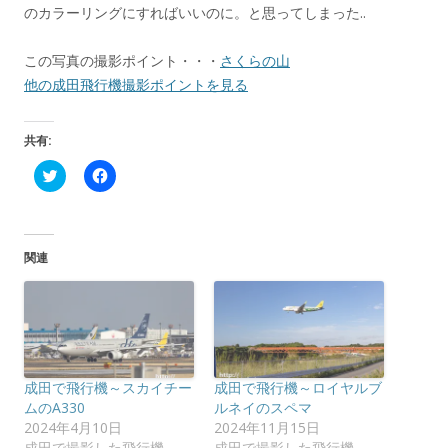
のカラーリングにすればいいのに。と思ってしまった..
この写真の撮影ポイント・・・
さくらの山
他の成田飛行機撮影ポイントを見る
共有:
ク
F
リ
a
ッ
c
ク
e
し
b
て
o
T
o
関連
w
k
i
で
t
共
t
有
e
す
r
る
で
に
共
は
有
ク
(
リ
成田で飛行機～スカイチー
成田で飛行機～ロイヤルブ
新
ッ
し
ク
ムのA330
ルネイのスペマ
い
し
2024年4月10日
2024年11月15日
ウ
て
ィ
く
成田で撮影した飛行機
成田で撮影した飛行機