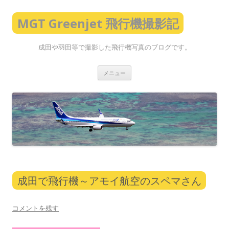
MGT Greenjet 飛行機撮影記
成田や羽田等で撮影した飛行機写真のブログです。
コ
メニュー
ン
テ
ン
ツ
へ
ス
キ
ッ
プ
成田で飛行機～アモイ航空のスペマさん
コメントを残す