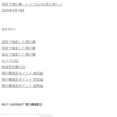
羽田で飛行機～トリプルのお尻が美しい
2025年3月19日
カテゴリー
成田で撮影した飛行機
羽田で撮影した飛行機
遠征で撮影した飛行機
カメラの話
無線受信機の話
飛行機撮影ポイント 成田編
飛行機撮影ポイント 羽田編
飛行機撮影ポイント 福岡編
MGT GREENJET 飛行機撮影記
検