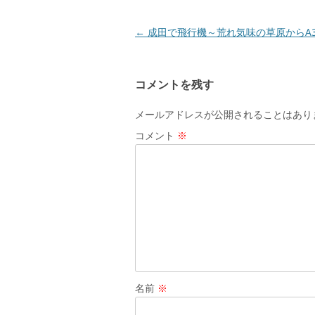
ウ
で
開
き
投
←
成田で飛行機～荒れ気味の草原からA3
ま
す
稿
)
ナ
コメントを残す
ビ
ゲ
メールアドレスが公開されることはあり
ー
コメント
※
シ
ョ
ン
名前
※