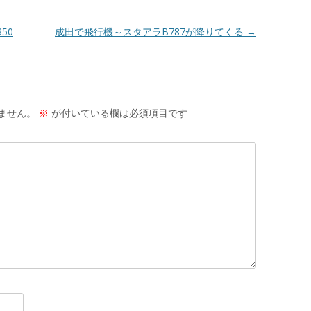
50
成田で飛行機～スタアラB787が降りてくる
→
ません。
※
が付いている欄は必須項目です