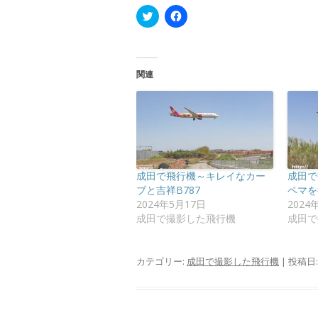
ク
F
リ
a
ッ
c
ク
e
し
b
て
o
T
o
関連
w
k
i
で
t
共
t
有
e
す
r
る
で
に
共
は
有
ク
(
リ
新
ッ
成田で飛行機～キレイなカー
成田で
し
ク
い
し
ブと吉祥B787
ペマを
ウ
て
2024年5月17日
2024
ィ
く
ン
だ
成田で撮影した飛行機
成田で
ド
さ
ウ
い
で
(
開
新
カテゴリー:
成田で撮影した飛行機
| 投稿日
き
し
ま
い
す
ウ
)
ィ
ン
ド