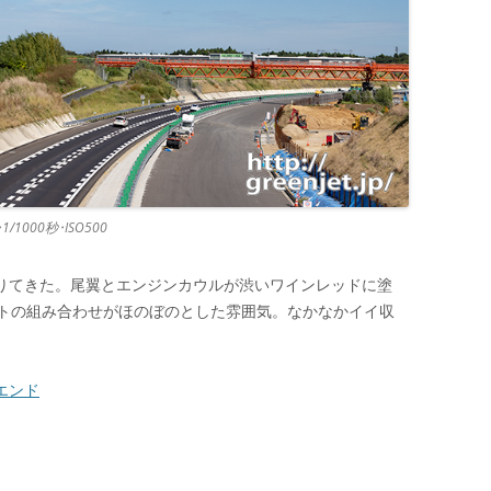
0･1/1000秒･ISO500
降りてきた。尾翼とエンジンカウルが渋いワインレッドに塗
トの組み合わせがほのぼのとした雰囲気。なかなかイイ収
Lエンド