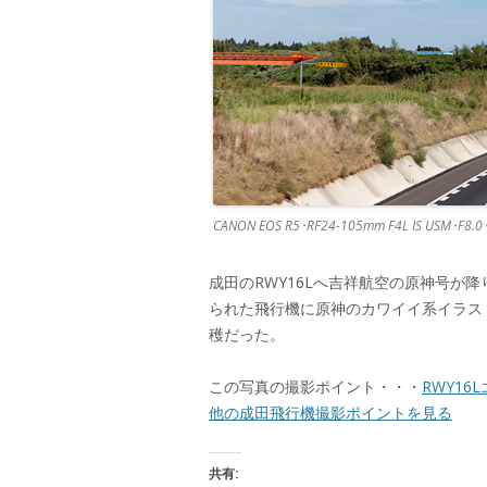
CANON EOS R5･RF24-105mm F4L IS USM･F8.
成田のRWY16Lへ吉祥航空の原神号が
られた飛行機に原神のカワイイ系イラス
穫だった。
この写真の撮影ポイント・・・
RWY16
他の成田飛行機撮影ポイントを見る
共有: