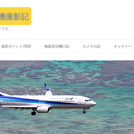
飛行機撮影記
グです。
コ
ン
撮影ポイント/羽田
無線受信機の話
カメラの話
ギャラリー
テ
ン
ツ
へ
ス
キ
ッ
プ