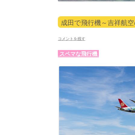
成田で飛行機～吉祥航空
コメントを残す
スペマな飛行機