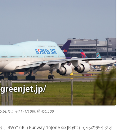
.6L IS II ･F11･1/1000秒･ISO500
16R（Runway 16[one six]Right）からのテイクオ