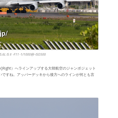
.6L IS II ･F11･1/1000秒･ISO500
ne six]Right）へラインアップする大韓航空のジャンボジェット
格好良いですね。アッパーデッキから後方へのラインが何とも言