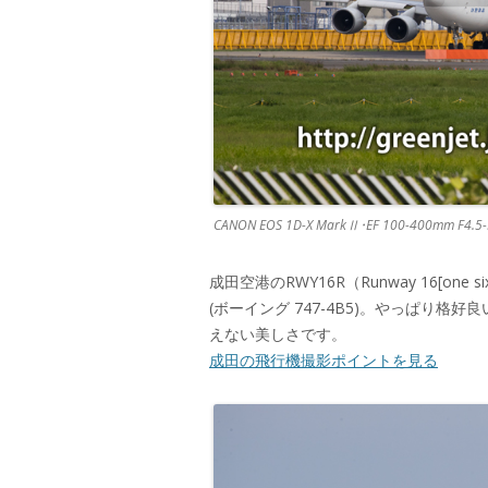
CANON EOS 1D-X MarkⅡ･EF 100-400mm F4.5-5
成田空港のRWY16R（Runway 16[o
(ボーイング 747-4B5)。やっぱり
えない美しさです。
成田の飛行機撮影ポイントを見る