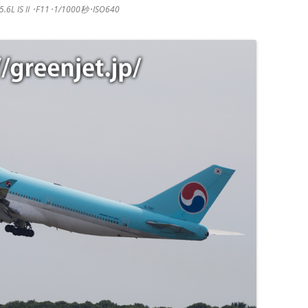
.6L IS II ･F11･1/1000秒･ISO640