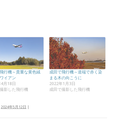
飛行機～貴重な黄色絨
成田で飛行機～道端で赤く染
ワイアン
まる木の向こうに
年4月18日
2022年1月3日
撮影した飛行機
成田で撮影した飛行機
:
2024年5月12日
|