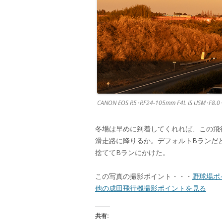
CANON EOS R5･RF24-105mm F4L IS USM･F8.
冬場は早めに到着してくれれば、この飛
滑走路に降りるか。デフォルトBランだ
捨ててBランにかけた。
この写真の撮影ポイント・・・
野球場ポ
他の成田飛行機撮影ポイントを見る
共有: