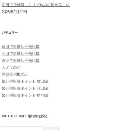
羽田で飛行機～トリプルのお尻が美しい
2025年3月19日
カテゴリー
成田で撮影した飛行機
羽田で撮影した飛行機
遠征で撮影した飛行機
カメラの話
無線受信機の話
飛行機撮影ポイント 成田編
飛行機撮影ポイント 羽田編
飛行機撮影ポイント 福岡編
MGT GREENJET 飛行機撮影記
検