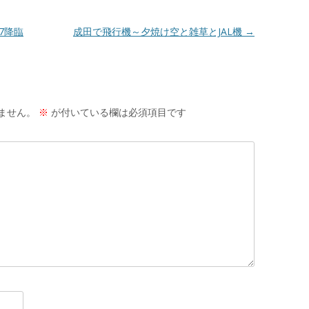
7降臨
成田で飛行機～夕焼け空と雑草とJAL機
→
ません。
※
が付いている欄は必須項目です