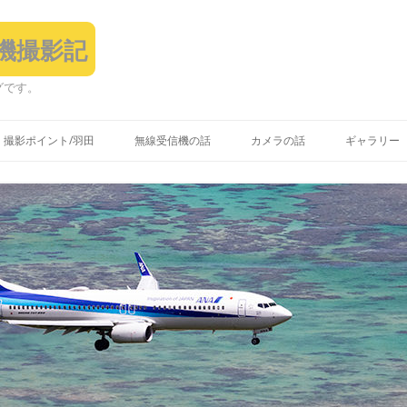
飛行機撮影記
グです。
コ
ン
撮影ポイント/羽田
無線受信機の話
カメラの話
ギャラリー
テ
ン
ツ
へ
ス
キ
ッ
プ