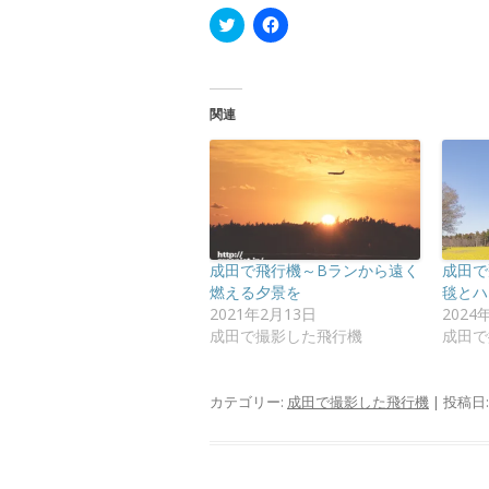
ク
F
リ
a
ッ
c
ク
e
し
b
て
o
T
o
関連
w
k
i
で
t
共
t
有
e
す
r
る
で
に
共
は
有
ク
(
リ
新
ッ
成田で飛行機～Bランから遠く
成田で
し
ク
い
し
燃える夕景を
毯とハ
ウ
て
2021年2月13日
2024
ィ
く
ン
だ
成田で撮影した飛行機
成田で
ド
さ
ウ
い
で
(
開
新
カテゴリー:
成田で撮影した飛行機
| 投稿日
き
し
ま
い
す
ウ
)
ィ
ン
ド