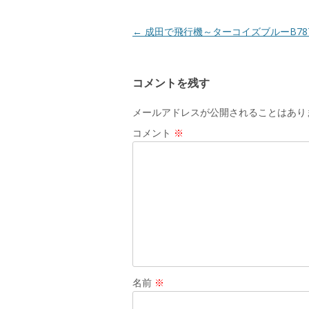
ウ
で
開
き
投
←
成田で飛行機～ターコイズブルーB78
ま
す
稿
)
ナ
コメントを残す
ビ
ゲ
メールアドレスが公開されることはあり
ー
コメント
※
シ
ョ
ン
名前
※