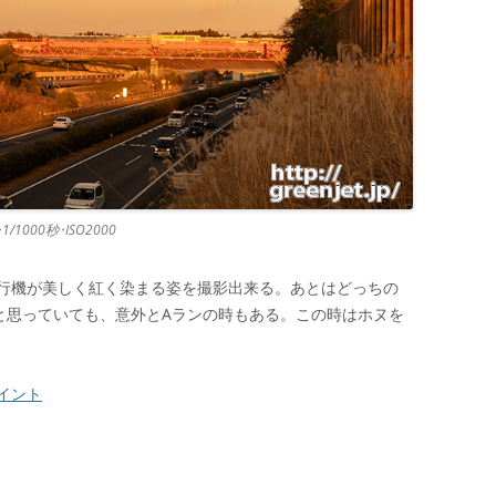
0･1/1000秒･ISO2000
行機が美しく紅く染まる姿を撮影出来る。あとはどっちの
と思っていても、意外とAランの時もある。この時はホヌを
イント