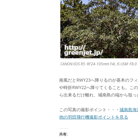
CANON EOS R5･RF24-105mm F4L IS USM･F8.
南風だとRWY23へ降りるのが基本のフィ
や時折RWY22へ降りてくることも。こ
ら出来るだけ離れ、城南島の端から狙っ
この写真の撮影ポイント・・・
城南島海
他の羽田飛行機撮影ポイントを見る
共有: