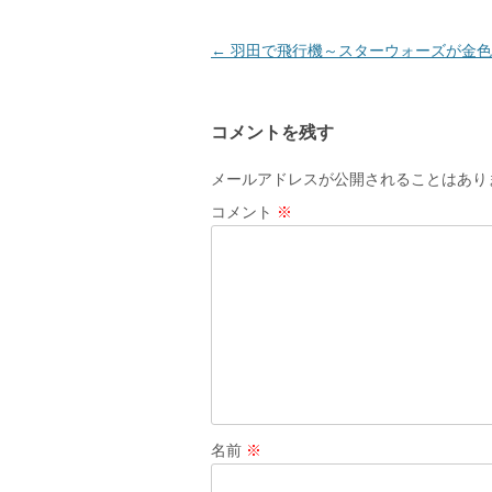
ウ
で
開
き
投
←
羽田で飛行機～スターウォーズが金色
ま
す
稿
)
ナ
コメントを残す
ビ
ゲ
メールアドレスが公開されることはあり
ー
コメント
※
シ
ョ
ン
名前
※