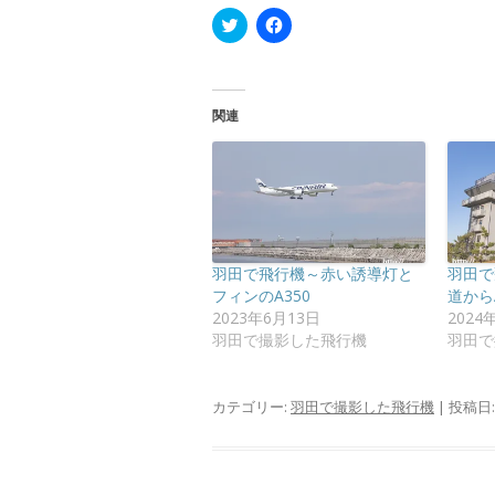
ク
F
リ
a
ッ
c
ク
e
し
b
て
o
T
o
関連
w
k
i
で
t
共
t
有
e
す
r
る
で
に
共
は
有
ク
(
リ
新
ッ
羽田で飛行機～赤い誘導灯と
羽田で
し
ク
い
し
フィンのA350
道からA
ウ
て
2023年6月13日
2024
ィ
く
ン
だ
羽田で撮影した飛行機
羽田で
ド
さ
ウ
い
で
(
開
新
カテゴリー:
羽田で撮影した飛行機
| 投稿日
き
し
ま
い
す
ウ
)
ィ
ン
ド