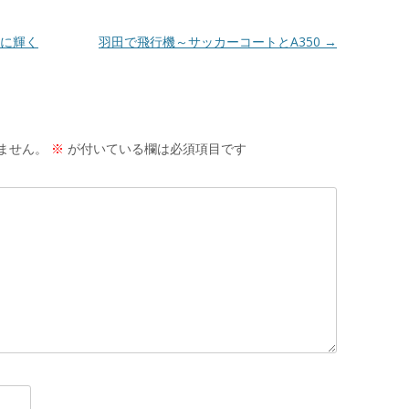
に輝く
羽田で飛行機～サッカーコートとA350
→
ません。
※
が付いている欄は必須項目です