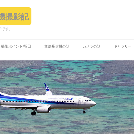
飛行機撮影記
グです。
コ
ン
撮影ポイント/羽田
無線受信機の話
カメラの話
ギャラリー
テ
ン
ツ
へ
ス
キ
ッ
プ