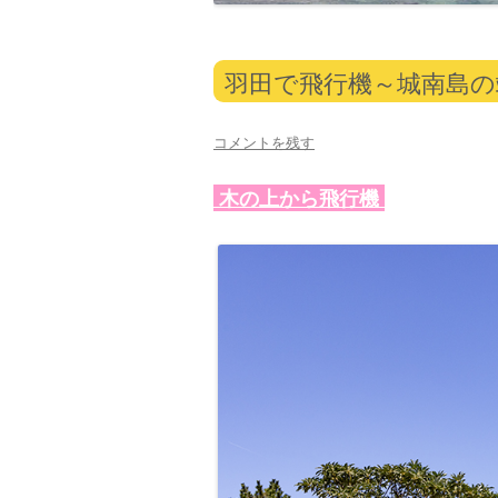
羽田で飛行機～城南島
コメントを残す
木の上から飛行機