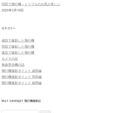
羽田で飛行機～トリプルのお尻が美しい
2025年3月19日
カテゴリー
成田で撮影した飛行機
羽田で撮影した飛行機
遠征で撮影した飛行機
カメラの話
無線受信機の話
飛行機撮影ポイント 成田編
飛行機撮影ポイント 羽田編
飛行機撮影ポイント 福岡編
MGT GREENJET 飛行機撮影記
検