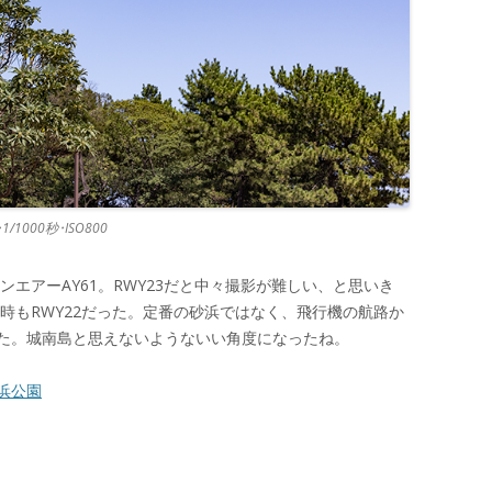
0･1/1000秒･ISO800
ンエアーAY61。RWY23だと中々撮影が難しい、と思いき
の時もRWY22だった。定番の砂浜ではなく、飛行機の航路か
た。城南島と思えないようないい角度になったね。
浜公園