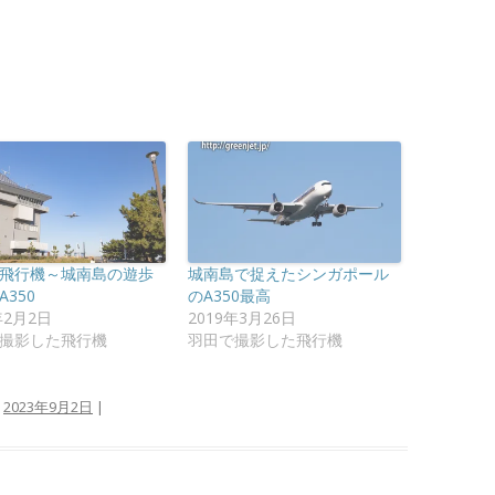
飛行機～城南島の遊歩
城南島で捉えたシンガポール
350
のA350最高
年2月2日
2019年3月26日
撮影した飛行機
羽田で撮影した飛行機
:
2023年9月2日
|