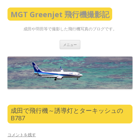
MGT Greenjet 飛行機撮影記
成田や羽田等で撮影した飛行機写真のブログです。
コ
メニュー
ン
テ
ン
ツ
へ
ス
キ
ッ
プ
成田で飛行機～誘導灯とターキッシュの
B787
コメントを残す