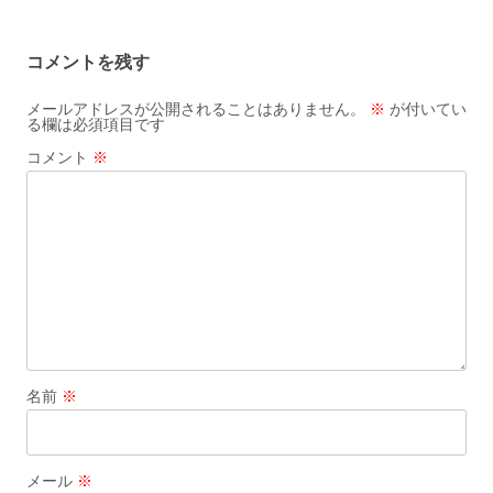
ナ
ビ
コメントを残す
ゲ
ー
メールアドレスが公開されることはありません。
※
が付いてい
る欄は必須項目です
シ
コメント
※
ョ
ン
名前
※
メール
※