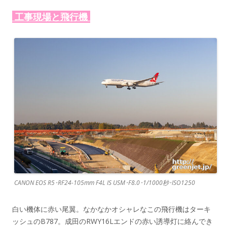
工事現場と飛行機
CANON EOS R5･RF24-105mm F4L IS USM･F8.0･1/1000秒･ISO1250
白い機体に赤い尾翼。なかなかオシャレなこの飛行機はターキ
ッシュのB787。成田のRWY16Lエンドの赤い誘導灯に絡んでき