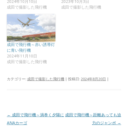
2024年10月10日
2023年10月3日
ウ
て
ィ
く
成田で撮影した飛行機
成田で撮影した飛行機
ン
だ
ド
さ
ウ
い
で
(
開
新
き
し
ま
い
す
ウ
)
ィ
ン
成田で飛行機～赤い誘導灯
ド
に青い飛行機
ウ
で
2024年11月10日
開
成田で撮影した飛行機
き
ま
す
)
カテゴリー:
成田で撮影した飛行機
| 投稿日:
2024年8月20日
|
投
←
成田で飛行機～渦巻く夕陽に
成田で飛行機～距離あっても迫
稿
ANAカーゴ
力のジャンボ
→