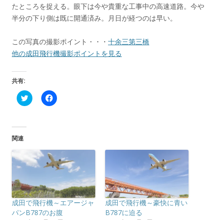
たところを捉える。眼下は今や貴重な工事中の高速道路。今や
半分の下り側は既に開通済み。月日が経つのは早い。
この写真の撮影ポイント・・・
十余三第三橋
他の成田飛行機撮影ポイントを見る
共有:
ク
F
リ
a
ッ
c
ク
e
し
b
て
o
T
o
関連
w
k
i
で
t
共
t
有
e
す
r
る
で
に
共
は
有
ク
(
リ
成田で飛行機～エアージャ
成田で飛行機～豪快に青い
新
ッ
し
ク
パンB787のお腹
B787に迫る
い
し