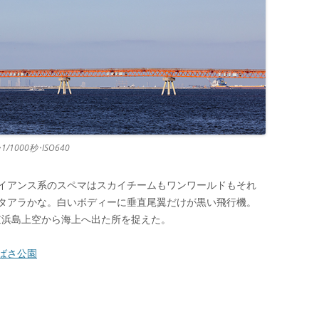
0･1/1000秒･ISO640
イアンス系のスペマはスカイチームもワンワールドもそれ
タアラかな。白いボディーに垂直尾翼だけが黒い飛行機。
京浜島上空から海上へ出た所を捉えた。
ばさ公園