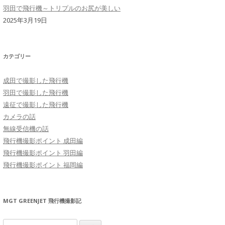
羽田で飛行機～トリプルのお尻が美しい
2025年3月19日
カテゴリー
成田で撮影した飛行機
羽田で撮影した飛行機
遠征で撮影した飛行機
カメラの話
無線受信機の話
飛行機撮影ポイント 成田編
飛行機撮影ポイント 羽田編
飛行機撮影ポイント 福岡編
MGT GREENJET 飛行機撮影記
検