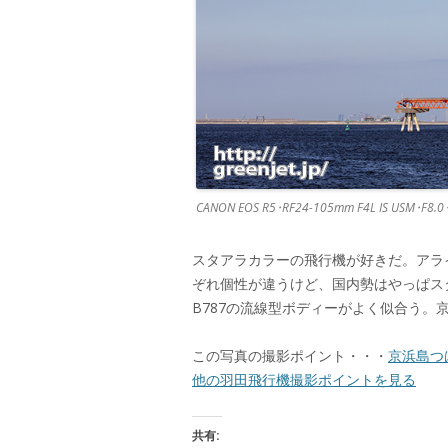
CANON EOS R5･RF24-105mm F4L IS USM･F8.
スタアラカラーの飛行機が好きだ。アラ
ぞれ個性が違うけど、国内勢はやっぱス
B787の流線型ボディーがよく似合う。
この写真の撮影ポイント・・・
京浜島つ
他の羽田飛行機撮影ポイントを見る
共有: