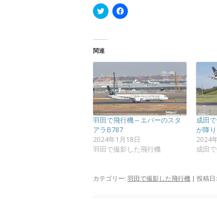
ク
F
リ
a
ッ
c
ク
e
し
b
て
o
T
o
関連
w
k
i
で
t
共
t
有
e
す
r
る
で
に
共
は
有
ク
(
リ
新
ッ
羽田で飛行機～エバーのスタ
成田で
し
ク
い
し
アラB787
が降り
ウ
て
2024年1月18日
2024
ィ
く
ン
だ
羽田で撮影した飛行機
成田で
ド
さ
ウ
い
で
(
開
新
カテゴリー:
羽田で撮影した飛行機
| 投稿日
き
し
ま
い
す
ウ
)
ィ
ン
ド