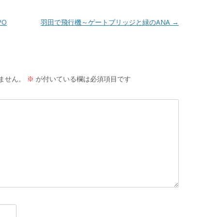
PO
羽田で飛行機～ゲートブリッジと緑のANA
→
ません。
※
が付いている欄は必須項目です