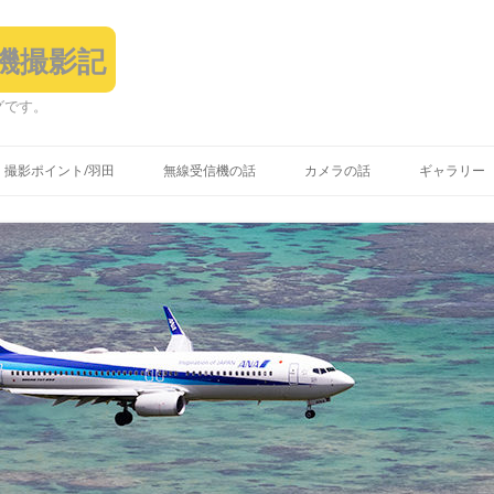
飛行機撮影記
グです。
コ
ン
撮影ポイント/羽田
無線受信機の話
カメラの話
ギャラリー
テ
ン
ツ
へ
ス
キ
ッ
プ