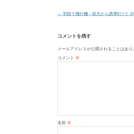
ウ
で
開
き
投
←
羽田で飛行機～前方から誘導灯とC-3
ま
す
稿
)
ナ
コメントを残す
ビ
ゲ
メールアドレスが公開されることはあり
ー
コメント
※
シ
ョ
ン
名前
※