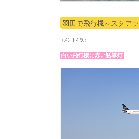
羽田で飛行機～スタアラの
コメントを残す
白い飛行機に赤い誘導灯