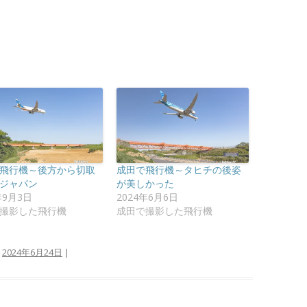
飛行機～後方から切取
成田で飛行機～タヒチの後姿
ジャパン
が美しかった
年9月3日
2024年6月6日
撮影した飛行機
成田で撮影した飛行機
:
2024年6月24日
|