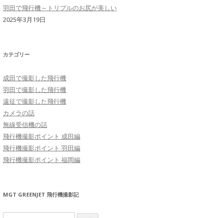
羽田で飛行機～トリプルのお尻が美しい
2025年3月19日
カテゴリー
成田で撮影した飛行機
羽田で撮影した飛行機
遠征で撮影した飛行機
カメラの話
無線受信機の話
飛行機撮影ポイント 成田編
飛行機撮影ポイント 羽田編
飛行機撮影ポイント 福岡編
MGT GREENJET 飛行機撮影記
検