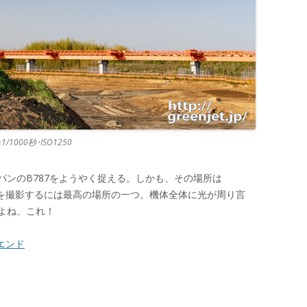
0･1/1000秒･ISO1250
パンのB787をようやく捉える。しかも、その場所は
機を撮影するには最高の場所の一つ。機体全体に光が周り言
よね、これ！
Lエンド