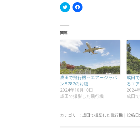
ク
F
リ
a
ッ
c
ク
e
し
b
て
o
T
o
関連
w
k
i
で
t
共
t
有
e
す
r
る
で
に
共
は
有
ク
(
リ
新
ッ
成田で飛行機～エアージャパ
成田で
し
ク
い
し
ンB787のお腹
るエア
ウ
て
2024年10月10日
2024
ィ
く
ン
だ
成田で撮影した飛行機
成田で
ド
さ
ウ
い
で
(
開
新
カテゴリー:
成田で撮影した飛行機
| 投稿日
き
し
ま
い
す
ウ
)
ィ
ン
ド