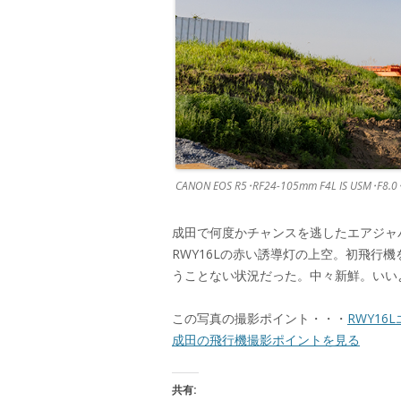
CANON EOS R5･RF24-105mm F4L IS USM･F8.
成田で何度かチャンスを逃したエアジャ
RWY16Lの赤い誘導灯の上空。初飛行
うことない状況だった。中々新鮮。いい
この写真の撮影ポイント・・・
RWY16
成田の飛行機撮影ポイントを見る
共有: