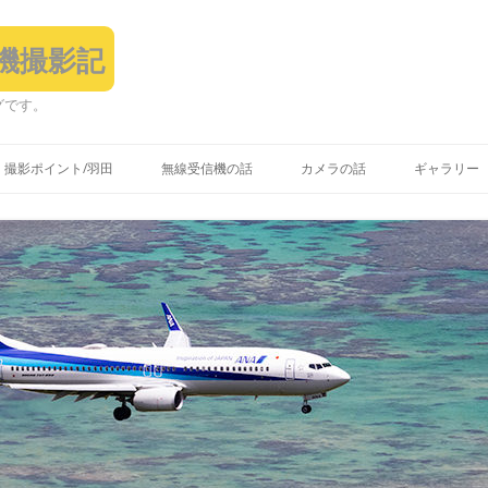
飛行機撮影記
グです。
コ
ン
撮影ポイント/羽田
無線受信機の話
カメラの話
ギャラリー
テ
ン
ツ
へ
ス
キ
ッ
プ