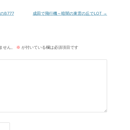
B777
成田で飛行機～暗闇の東雲の丘でLOT
→
ません。
※
が付いている欄は必須項目です