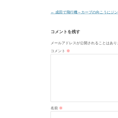
ウ
で
開
き
投
←
成田で飛行機～カーブの向こうにジンの
ま
す
稿
)
ナ
コメントを残す
ビ
ゲ
メールアドレスが公開されることはあり
ー
コメント
※
シ
ョ
ン
名前
※