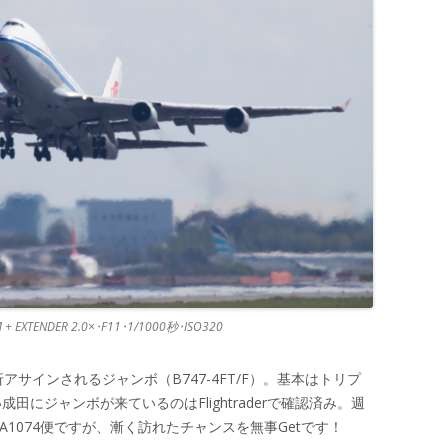
 + EXTENDER 2.0×･F11･1/1000秒･ISO320
アサインされるジャンボ（B747-4FT/F）。基本はトリプ
田にジャンボが来ているのはFlightraderで確認済み。週
1074便ですが、漸く訪れたチャンスを無事Getです！