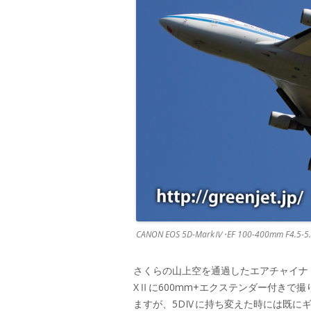
CANON EOS 5D-MarkⅣ･EF 100-400mm F4.5-5.6
さくらの山上空を通過したエアチャイナ
XⅡに600mm+エクステンダー付きで撮り
ますが、5DⅣに持ち変えた時には既に