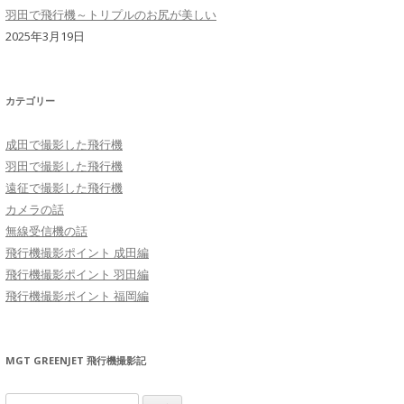
羽田で飛行機～トリプルのお尻が美しい
2025年3月19日
カテゴリー
成田で撮影した飛行機
羽田で撮影した飛行機
遠征で撮影した飛行機
カメラの話
無線受信機の話
飛行機撮影ポイント 成田編
飛行機撮影ポイント 羽田編
飛行機撮影ポイント 福岡編
MGT GREENJET 飛行機撮影記
検