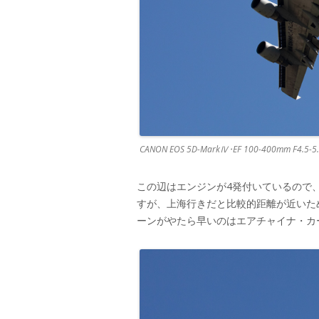
CANON EOS 5D-MarkⅣ･EF 100-400mm F4.5-5.6
この辺はエンジンが4発付いているので
すが、上海行きだと比較的距離が近いた
ーンがやたら早いのはエアチャイナ・カ