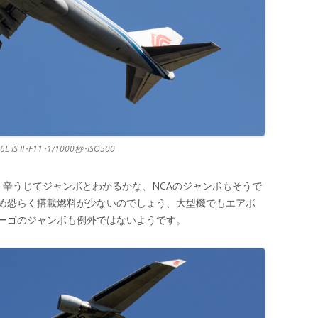
L IS II･F11･1/1000秒･ISO500
、辛うじてジャンボとわかるかな、NCAのジャンボもそうで
め恐らく搭載燃料が少ないのでしょう、大型機でもエアボ
ーゴのジャンボも例外ではないようです。