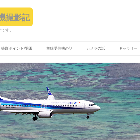
飛行機撮影記
グです。
コ
ン
撮影ポイント/羽田
無線受信機の話
カメラの話
ギャラリー
テ
ン
ツ
へ
ス
キ
ッ
プ