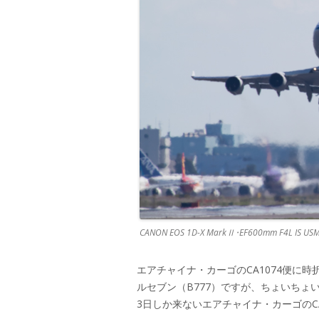
CANON EOS 1D-X MarkⅡ･EF600mm F4L IS USM
エアチャイナ・カーゴのCA1074便に時折
ルセブン（B777）ですが、ちょいちょい成
3日しか来ないエアチャイナ・カーゴのCA