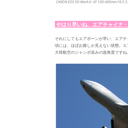
CANON EOS 5D-MarkⅣ･EF 100-400mm F4.5-5.6
やはり早いね、エアチャイナ
それにしてもエアボーンが早い、エアチ
頃には、ほぼお腹しか見えない状態。エ
大韓航空のジャンボ並みの急角度ですね