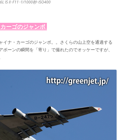
L IS II･F11･1/1000秒･ISO400
・カーゴのジャンボ
ャイナ・カーゴのジャンボ。。さくらの山上空を通過する
アボーンの瞬間を「寄り」で撮れたのでオッケーですが、
。