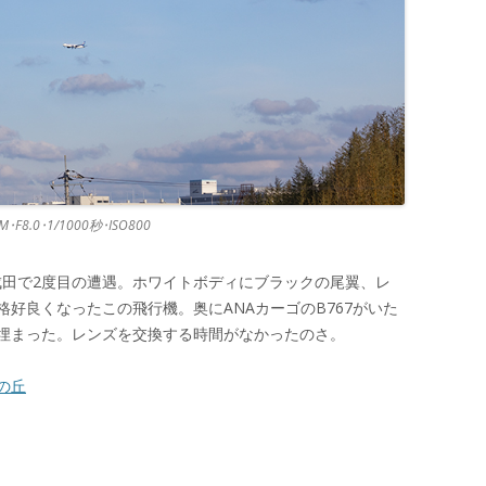
USM･F8.0･1/1000秒･ISO800
成田で2度目の遭遇。ホワイトボディにブラックの尾翼、レ
好良くなったこの飛行機。奥にANAカーゴのB767がいた
埋まった。レンズを交換する時間がなかったのさ。
の丘