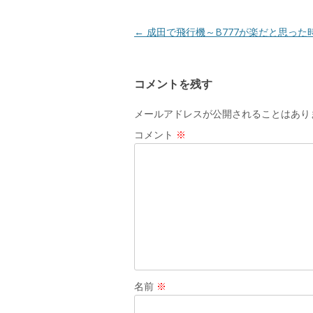
ウ
で
開
き
投
←
成田で飛行機～B777が楽だと思った
ま
す
稿
)
ナ
コメントを残す
ビ
ゲ
メールアドレスが公開されることはあり
ー
コメント
※
シ
ョ
ン
名前
※