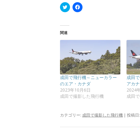
ク
F
リ
a
ッ
c
ク
e
し
b
て
o
T
o
関連
w
k
i
で
t
共
t
有
e
す
r
る
で
に
共
は
有
ク
(
リ
新
ッ
成田で飛行機～ニューカラー
成田で
し
ク
い
し
のエア・カナダ
アカナ
ウ
て
2023年10月6日
2024
ィ
く
ン
だ
成田で撮影した飛行機
成田で
ド
さ
ウ
い
で
(
開
新
カテゴリー:
成田で撮影した飛行機
| 投稿日
き
し
ま
い
す
ウ
)
ィ
ン
ド