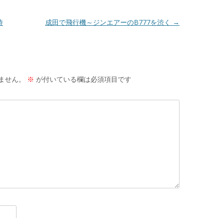
時
成田で飛行機～ジンエアーのB777を渋く
→
ません。
※
が付いている欄は必須項目です