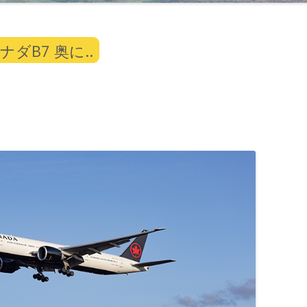
ダB7 奥に..