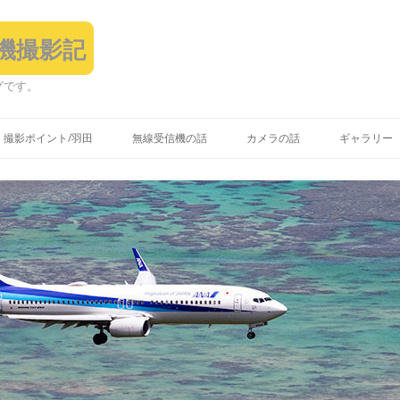
飛行機撮影記
グです。
コ
ン
撮影ポイント/羽田
無線受信機の話
カメラの話
ギャラリー
テ
ン
ツ
へ
ス
キ
ッ
プ