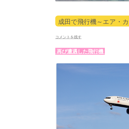
成田で飛行機～エア・カナ
コメントを残す
再び遭遇した飛行機