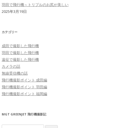
羽田で飛行機～トリプルのお尻が美しい
2025年3月19日
カテゴリー
成田で撮影した飛行機
羽田で撮影した飛行機
遠征で撮影した飛行機
カメラの話
無線受信機の話
飛行機撮影ポイント 成田編
飛行機撮影ポイント 羽田編
飛行機撮影ポイント 福岡編
MGT GREENJET 飛行機撮影記
検