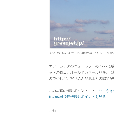
CANON EOS R5･RF100-500mm F4.5-7.1 L IS 
エア・カナダのニューカラーのB777に
ッドのロゴ。オールドカラーより遥かに格
ので少しだけ写り込んだ地上との隙間が
この写真の撮影ポイント・・・
ひこうき
他の成田飛行機撮影ポイントを見る
共有: