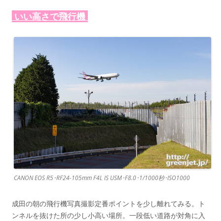
いい高さで飛行機
CANON EOS R5･RF24-105mm F4L IS USM･F8.0･1/1000秒･ISO1000
成田の朝の飛行機写真撮影定番ポイントを少し離れてみる。ト
ンネルを抜けた所の少し小高い場所。一段低い道路が対角に入