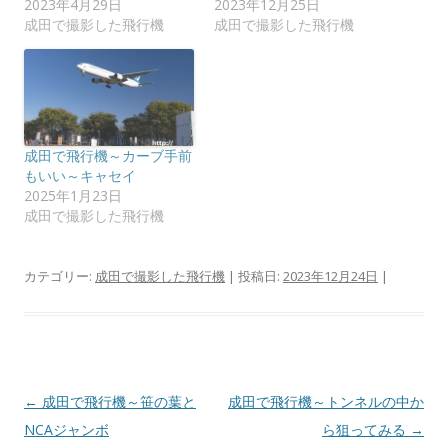
2023年4月29日
2023年12月25日
ウ
て
ィ
く
成田で撮影した飛行機
成田で撮影した飛行機
ン
だ
ド
さ
ウ
い
で
(
開
新
き
し
ま
い
す
ウ
)
ィ
ン
成田で飛行機～カーブ手前
ド
もいい～キャセイ
ウ
で
2025年1月23日
開
成田で撮影した飛行機
き
ま
す
)
カテゴリー:
成田で撮影した飛行機
| 投稿日:
2023年12月24日
|
投
←
成田で飛行機～笹の葉と
成田で飛行機～トンネルの中か
稿
NCAジャンボ
ら狙ってみる
→