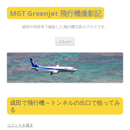
MGT Greenjet 飛行機撮影記
成田や羽田等で撮影した飛行機写真のブログです。
コ
メニュー
ン
テ
ン
ツ
へ
ス
キ
ッ
プ
成田で飛行機～トンネルの出口で狙ってみ
る
コメントを残す