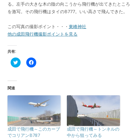
る。左手の大きな木の陰の向こうから飛行機が出てきたところ
を激写。その飛行機はタイのB777。いい高さで飛んできた。
この写真の撮影ポイント・・・
東峰神社
他の成田飛行機撮影ポイントを見る
共有:
ク
F
リ
a
ッ
c
ク
e
し
b
て
o
T
o
関連
w
k
i
で
t
共
t
有
e
す
r
る
で
に
共
は
有
ク
(
リ
成田で飛行機～このカーブ
成田で飛行機～トンネルの
新
ッ
し
ク
でコリアンB787
中から狙ってみる
い
し