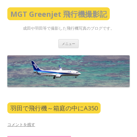
MGT Greenjet 飛行機撮影記
成田や羽田等で撮影した飛行機写真のブログです。
コ
メニュー
ン
テ
ン
ツ
へ
ス
キ
ッ
プ
羽田で飛行機～箱庭の中にA350
コメントを残す