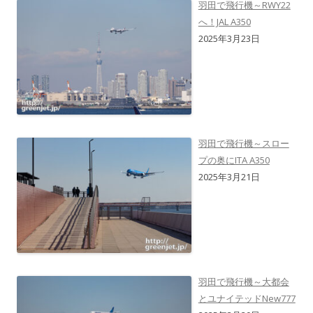
羽田で飛行機～RWY22
へ！JAL A350
2025年3月23日
羽田で飛行機～スロー
プの奥にITA A350
2025年3月21日
羽田で飛行機～大都会
とユナイテッドNew777