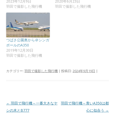
2023年12月9日
2020年6月23日
ウ
て
ィ
く
羽田で撮影した飛行機
羽田で撮影した飛行機
ン
だ
ド
さ
ウ
い
で
(
開
新
き
し
ま
い
す
ウ
)
ィ
ン
つばさ公園奥から＠シンガ
ド
ポールのA350
ウ
で
2019年12月30日
開
羽田で撮影した飛行機
き
ま
す
)
カテゴリー:
羽田で撮影した飛行機
| 投稿日:
2024年9月19日
|
投
←
羽田で飛行機～一番大きなヤ
羽田で飛行機～青いA350は都
稿
シの木とB777
心に似合う
→