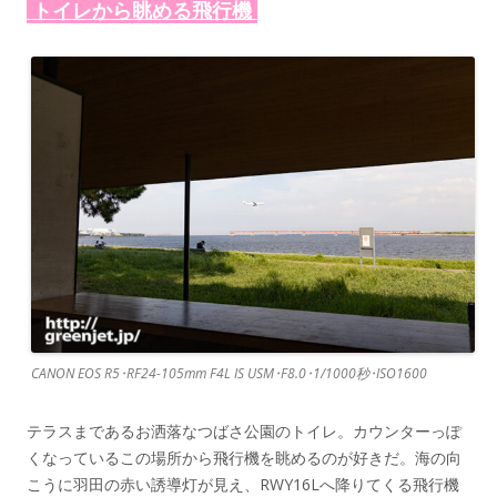
トイレから眺める飛行機
CANON EOS R5･RF24-105mm F4L IS USM･F8.0･1/1000秒･ISO1600
テラスまであるお洒落なつばさ公園のトイレ。カウンターっぽ
くなっているこの場所から飛行機を眺めるのが好きだ。海の向
こうに羽田の赤い誘導灯が見え、RWY16Lへ降りてくる飛行機