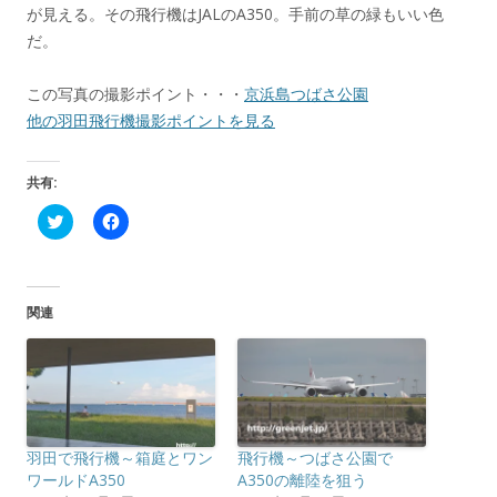
が見える。その飛行機はJALのA350。手前の草の緑もいい色
だ。
この写真の撮影ポイント・・・
京浜島つばさ公園
他の羽田飛行機撮影ポイントを見る
共有:
ク
F
リ
a
ッ
c
ク
e
し
b
て
o
T
o
関連
w
k
i
で
t
共
t
有
e
す
r
る
で
に
共
は
有
ク
(
リ
羽田で飛行機～箱庭とワン
飛行機～つばさ公園で
新
ッ
し
ク
ワールドA350
A350の離陸を狙う
い
し