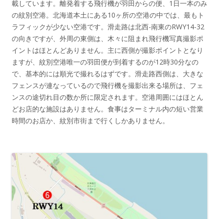
載しています。離発着する飛行機が羽田からの便、1日一本のみ
の紋別空港。北海道本土にある10ヶ所の空港の中では、最もト
ラフィックが少ない空港です。滑走路は北西-南東のRWY14-32
の向きですが、外周の東側は、木々に阻まれ飛行機写真撮影ポ
イントはほとんどありません。主に西側が撮影ポイントとなり
ますが、紋別空港唯一の羽田便が到着するのが12時30分なの
で、基本的には順光で撮れるはずです。滑走路西側は、大きな
フェンスが連なっているので飛行機を撮影出来る場所は、フェ
ンスの途切れ目の数か所に限定されます。空港周囲にはほとん
どお店的な施設はありません。食事はターミナル内の短い営業
時間のお店か、紋別市街まで行くしかありません。