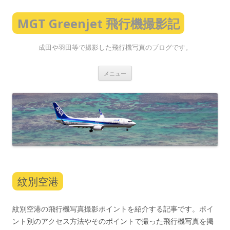
MGT Greenjet 飛行機撮影記
成田や羽田等で撮影した飛行機写真のブログです。
コ
メニュー
ン
テ
ン
ツ
へ
ス
キ
ッ
プ
紋別空港
紋別空港の飛行機写真撮影ポイントを紹介する記事です。ポイ
ント別のアクセス方法やそのポイントで撮った飛行機写真を掲