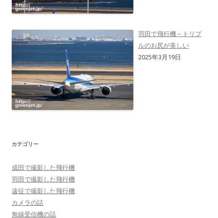
羽田で飛行機～トリプ
ルのお尻が美しい
2025年3月19日
カテゴリー
成田で撮影した飛行機
羽田で撮影した飛行機
遠征で撮影した飛行機
カメラの話
無線受信機の話