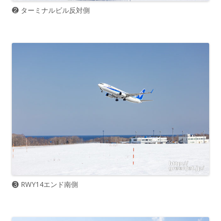
❷ ターミナルビル反対側
❸ RWY14エンド南側