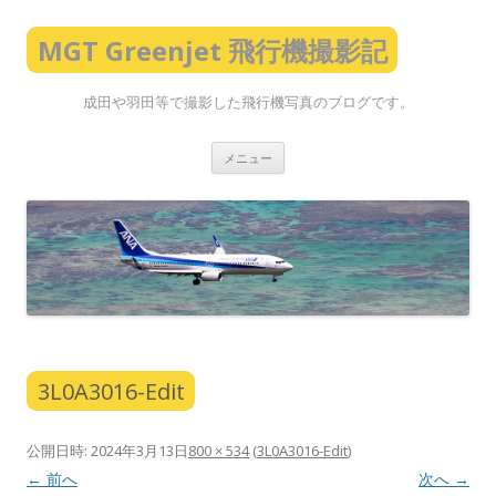
MGT Greenjet 飛行機撮影記
成田や羽田等で撮影した飛行機写真のブログです。
コ
メニュー
ン
テ
ン
ツ
へ
ス
キ
ッ
プ
3L0A3016-Edit
公開日時:
2024年3月13日
800 × 534
(
3L0A3016-Edit
)
← 前へ
次へ →